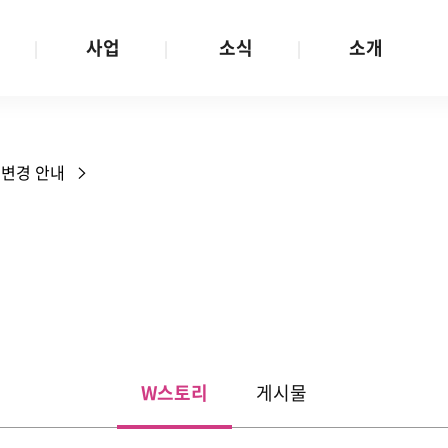
사업
소식
소개
사업 안내
W스토리
재단소개
금
성평등문화확산
공지/공모
연혁
 변경 안내
여성인권보장
W뉴스레터
함께하는 사람들
금
여성임파워먼트
언론보도
투명경영
금
다양성존중과 돌봄사회
발행물
공간 대관
기금
대외협력
지난사업
기부
W스토리
게시물