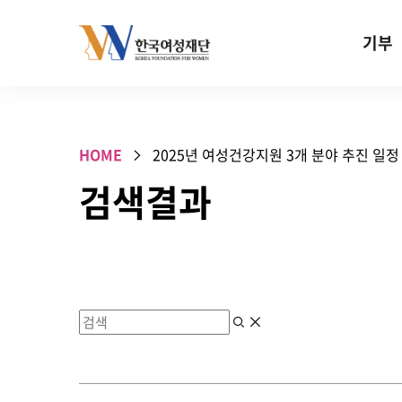
Skip to content
기부
기부안내
성평등 기
HOME
2025년 여성건강지원 3개 분야 추진 일정
W기금
검색결과
SOS 기
건강지원기
고사리손 
기업기부
특별기념일 
검색
지우기