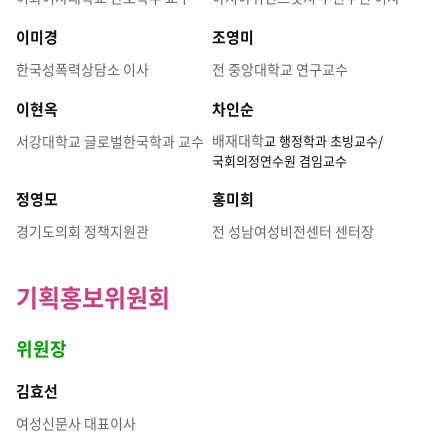
이미경
조영미
한국성폭력상담소 이사
전 중앙대학교 연구교수
이현옥
차인순
배재대학
서강대학교 글로벌한국학과 교수
교 행정학과 초빙교수/
국회의정연수원 겸임교수
정영모
홍미희
경기도의회 정책지원관
전 성남여성비전센터 센터장
기획홍보위원회
위원장
김효선
여성신문사 대표이사