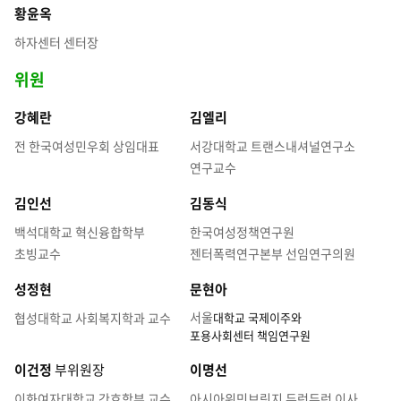
황윤옥
하자센터 센터장
위원
강혜란
김엘리
전 한국여성민우회 상임대표
서강대학교 트랜스내셔널연구소
연구교수
김인선
김동식
백석대학교 혁신융합학부
한국여성정책연구원
초빙교수
젠터폭력연구본부 선임연구의원
성정현
문현아
서울
협성대학교 사회복지학과 교수
대학교 국제이주와
포용사회센터 책임연구원
이건정
부위원장
이명선
이화여자대학교 간호학부 교수
아시아위민브릿지 두런두런 이사