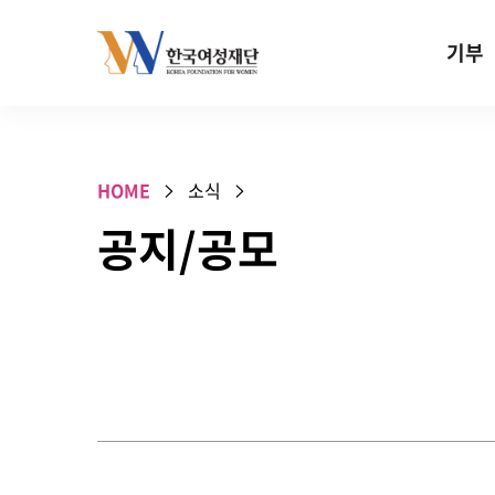
Skip to content
기부
기부안내
성평등 기
HOME
소식
W기금
공지/공모
SOS 기
건강지원기
고사리손 
기업기부
특별기념일 