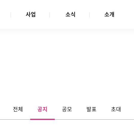
사업
소식
소개
사업 안내
W스토리
재단소개
금
성평등문화확산
공지/공모
연혁
여성인권보장
W뉴스레터
함께하는 사람들
금
여성임파워먼트
언론보도
투명경영
금
다양성존중과 돌봄사회
발행물
공간 대관
기금
대외협력
지난사업
기부
전체
공지
공모
발표
초대