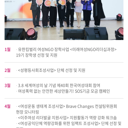
1월
∙ 유한킴벌리 여성NGO 장학사업 <미래여성NGO리더십과정>
19기 장학생 선정 및 지원
2월
∙ <성평등사회조성사업> 단체 선정 및 지원
3월
∙ 3.8 세계여성의 날 기념 제40회 한국여성대회 참여
∙ 여성폭력 없는 안전한 세상만들기! SOS기금 모금 캠페인
4월
∙ <여성운동 생태계 조성사업> Brave Changes 컨설팅위원회
현장 모니터링
∙ <이주여성 리더발굴 지원사업> 지원활동가 역량 강화 워크숍
∙ <여성공익단체 역량강화를 위한 임팩트 조성사업> 단체 선정 및