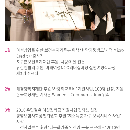
1월
여성창업을 위한 보건복지가족부 위탁 ‘희망키움뱅크’사업 Micro
Credit 대출시작
지구촌보건복지재단 후원, 사랑의 쌀 전달
유한킴벌리 후원, 미래여성NGO리더십과정 실천여성학과정
제3기 수료식
2월
태평양복지재단 후원 ‘사랑의교복비’ 지원사업, 100명 선정, 지원
한국여성재단 기자단 Women’s Communication 위촉
3월
2010 우림필유 여성장학금 지원사업 장학생 선정
생명보험사회공헌위원회 후원 ‘저소득층 가구 보육서비스 사업’
시작
우정사업본부 후원 ‘다문화가족 안전망 구축 프로젝트’ 2010년