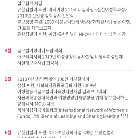
업무협약 체결
유한킴벌리 후원, 미래여성NGO리더십과정 <실천여성학과정>
2010년 신입생 장학증서 전달식
교보생명 후원, 2009 여성공익단체 역량강화지원사업 짧은 여행,
긴 호흡 최종보고회
유한킴벌리 후원, 계명-유한킴벌리 NPO여성리더십 과정 개강
4월
글로벌여성리더포럼 개최
아모레퍼시픽 2010년 여성생활이용시설 및 비영리여성단체
시설개보수사업 협약식
5월
2010 여성희망캠페인 100인 기부릴레이
삼성 후원, 사회복지공동모금회 지원 2009년
여성활동가글로벌리더육성지원사업 결과보고대회
서울과학종합대학원과 여성경영인재양성을 위해 상호협력하는
양해각서(MOU) 체결
세계여성기금네트워크(International Network of Women’s
Funds) 7th Biennial Learning and Sharing Meeting 참석
6월
유한킴벌리 후원, NGO여성장학사업 <계명-유한킴벌리