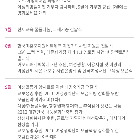
NPO여성리더십 과정> 수료식
여성희망캠페인 기부자 감사파티, 5월에 기부한 당신, 6월에는
영화보세요 개최
7월
천재교육 물품나눔, 교재기증 전달식
8월
한국미혼모지원네트워크 지정기탁사업 지원금 전달식
LG이노텍 후원, 다문화가정 자녀 1:1 멘토링 사업 ‘희망멘토링’
발대식
아모레퍼시픽복지재단 후원, 여성생활, 이용시설 및 비영리
여성단체 시설 개보수 사업설명회 및 한국여성재단 교육장 오픈식
9월
여성활동가 암치료를 위한 최명숙기금 전달식
교보생명 후원, 2010 여성공익단체 모금역량 강화를 위한
모금전략 아카데미(1차)
대상㈜ 물품나눔, 청정원과 함께하는 추석맞이 맛있는 나눔
2010 대한민국 나눔문화대축제 참가
삼성사회봉사단 후원, 글로벌 기획연수 여성활동가, 아시아의
현장을 가다
교보생명 후원, 2010 여성공익단체 모금역량 강화를 위한
모금전략 2차 아카데미