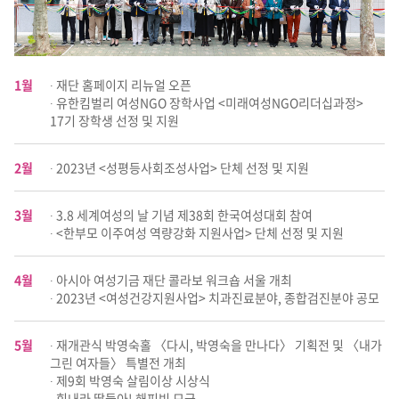
1월
∙ 재단 홈페이지 리뉴얼 오픈
∙ 유한킴벌리 여성NGO 장학사업 <미래여성NGO리더십과정>
17기 장학생 선정 및 지원
2월
∙ 2023년 <성평등사회조성사업> 단체 선정 및 지원
3월
∙ 3.8 세계여성의 날 기념 제38회 한국여성대회 참여
∙ <한부모 이주여성 역량강화 지원사업> 단체 선정 및 지원
4월
∙ 아시아 여성기금 재단 콜라보 워크숍 서울 개최
∙ 2023년 <여성건강지원사업> 치과진료분야, 종합검진분야 공모
5월
∙ 재개관식 박영숙홀 〈다시, 박영숙을 만나다〉 기획전 및 〈내가
그린 여자들〉 특별전 개최
∙ 제9회 박영숙 살림이상 시상식
∙ 힘내라 딸들아! 해피빈 모금