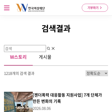
Skip to content
메뉴 열기
기부하기
검색결과
검색
지우기
W스토리
게시물
1218개의 검색 결과
[젠더폭력 대응활동 지원사업] 7개 단체가
만든 변화의 기록
2026.08.06