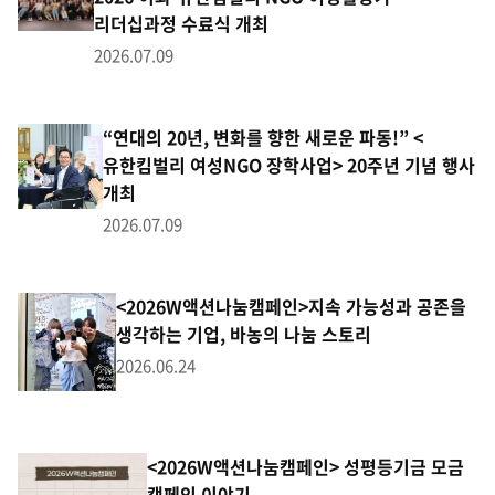
리더십과정 수료식 개최
2026.07.09
“연대의 20년, 변화를 향한 새로운 파동!” <
유한킴벌리 여성NGO 장학사업> 20주년 기념 행사
개최
2026.07.09
<2026W액션나눔캠페인>지속 가능성과 공존을
생각하는 기업, 바농의 나눔 스토리
2026.06.24
<2026W액션나눔캠페인> 성평등기금 모금
캠페인 이야기