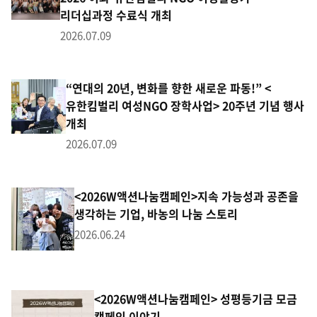
리더십과정 수료식 개최
2026.07.09
“연대의 20년, 변화를 향한 새로운 파동!” <
유한킴벌리 여성NGO 장학사업> 20주년 기념 행사
개최
2026.07.09
<2026W액션나눔캠페인>지속 가능성과 공존을
생각하는 기업, 바농의 나눔 스토리
2026.06.24
<2026W액션나눔캠페인> 성평등기금 모금
캠페인 이야기