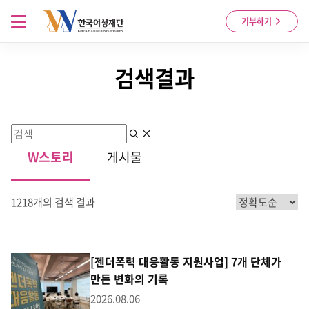
Skip to content
메뉴 열기
기부하기
검색결과
검색
지우기
W스토리
게시물
1218개의 검색 결과
[젠더폭력 대응활동 지원사업] 7개 단체가
만든 변화의 기록
2026.08.06