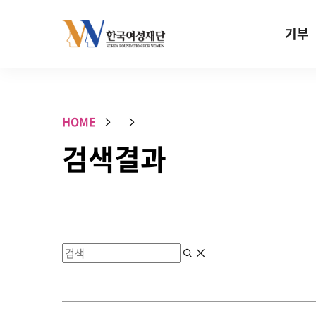
Skip to content
기부
기부안내
성평등 기
HOME
W기금
검색결과
SOS 기
건강지원기
고사리손 
기업기부
특별기념일 
검색
지우기