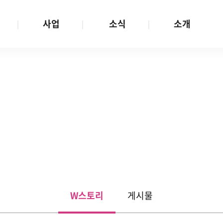
사업
소식
소개
사업 안내
W스토리
재단소개
금
성평등문화확산
공지/공모
연혁
여성인권보장
W뉴스레터
함께하는 사람들
금
여성임파워먼트
언론보도
투명경영
금
다양성존중과 돌봄사회
발행물
공간 대관
기금
대외협력
지난사업
기부
W스토리
게시물