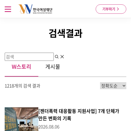
Skip to content
메뉴 열기
기부하기
검색결과
검색
지우기
W스토리
게시물
1218개의 검색 결과
[젠더폭력 대응활동 지원사업] 7개 단체가
만든 변화의 기록
2026.08.06