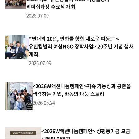
리더십과정 수료식 개최
2026.07.09
“연대의 20년, 변화를 향한 새로운 파동!” <
유한킴벌리 여성NGO 장학사업> 20주년 기념 행사
개최
2026.07.09
<2026W액션나눔캠페인>지속 가능성과 공존을
생각하는 기업, 바농의 나눔 스토리
2026.06.24
<2026W액션나눔캠페인> 성평등기금 모금
캠페인 이야기