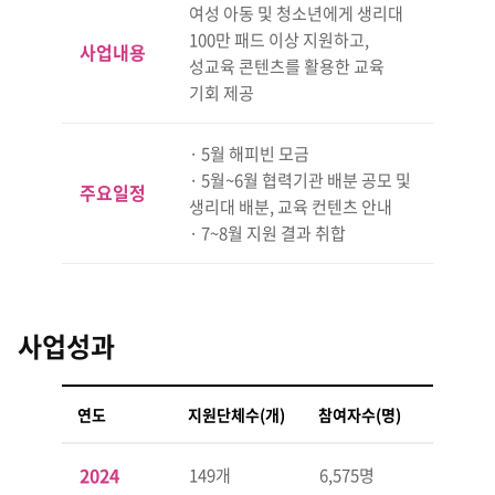
여성 아동 및 청소년에게 생리대
100만 패드 이상 지원하고,
사업내용
성교육 콘텐츠를 활용한 교육
기회 제공
· 5월 해피빈 모금
· 5월~6월 협력기관 배분 공모 및
주요일정
생리대 배분, 교육 컨텐츠 안내
· 7~8월 지원 결과 취합
사업성과
연도
지원단체수(개)
참여자수(명)
2024
149개
6,575명