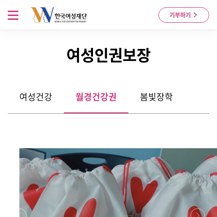
Skip to content
메뉴 열기
기부하기
여성인권보장
여성건강
월경건강권
봄빛장학