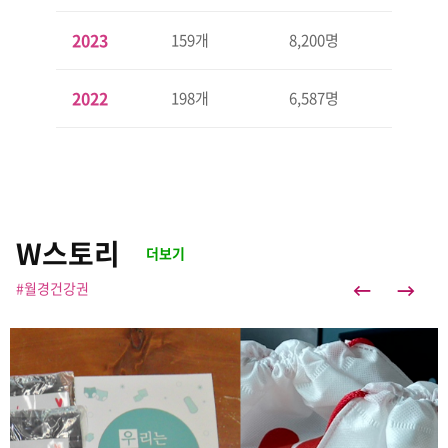
202
3
159개
8,200명
202
2
198개
6,587명
W스토리
더보기
#월경건강권