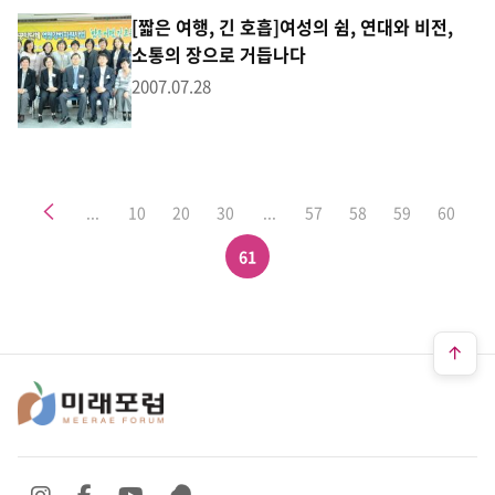
[짧은 여행, 긴 호흡]여성의 쉼, 연대와 비전,
소통의 장으로 거듭나다
2007.07.28
이전
...
10
20
30
...
57
58
59
60
61
SNS 바로가기
SNS 바로가기
SNS 바로가기