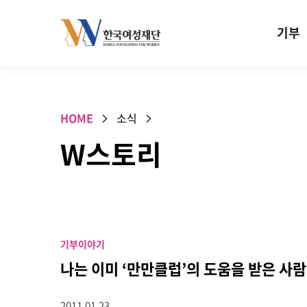
Skip to content
기부
기부안내
성평등 기
HOME
소식
W기금
W스토리
SOS 기
건강지원기
고사리손 
기업기부
기부이야기
특별기념일 
나는 이미 ‘만만클럽’의 도움을 받은 사람
2011.01.23