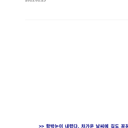
>> 함박눈이 내렸다. 차가운 날씨에 길도 