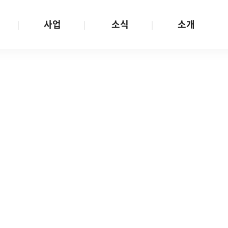
사업
소식
소개
사업 안내
W스토리
재단소개
금
성평등문화확산
공지/공모
연혁
여성인권보장
W뉴스레터
함께하는 사람들
금
여성임파워먼트
언론보도
투명경영
금
다양성존중과 돌봄사회
발행물
공간 대관
기금
대외협력
지난사업
기부