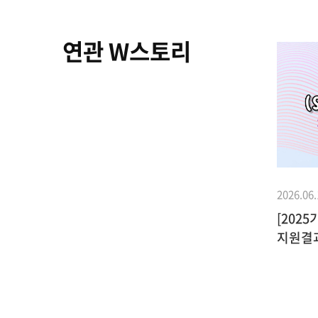
연관 W스토리
2026.06.
[202
지원결
2011.11.26
기부이야기
난 사람
MBC잠깐만 – 피아니스트 서혜경
정춘숙
홍보대사님의 나눔의 메시지, 한번