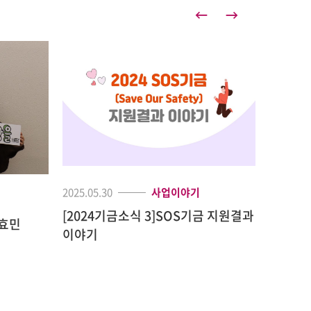
2025.05.30
사업이야기
[2024기금소식 3]SOS기금 지원결과
구효민
이야기
2016.01.
[모금결
함께 하