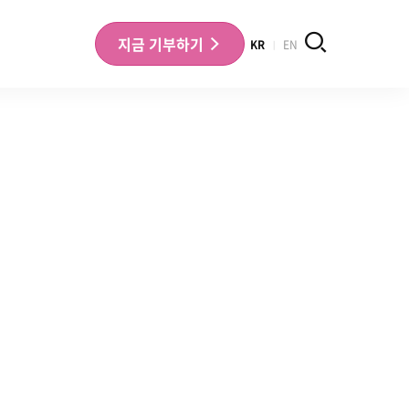
검색
지금
기부하기
KR
EN
나의 기부내역 확인
기부금영수증 확인