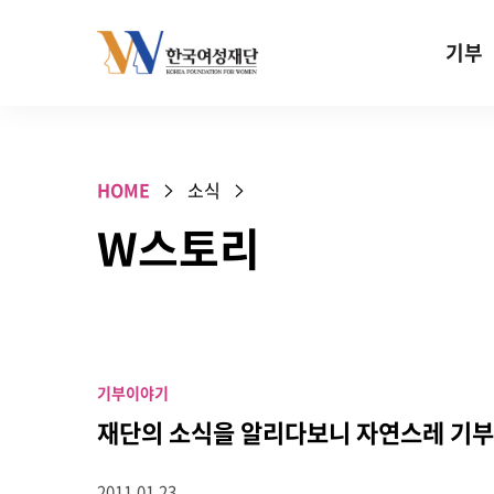
Skip to content
기부
기부안내
성평등 기
HOME
소식
W기금
W스토리
SOS 기
건강지원기
고사리손 
기업기부
기부이야기
특별기념일 
재단의 소식을 알리다보니 자연스레 기부
2011.01.23