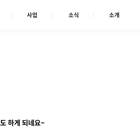
사업
소식
소개
사업 안내
W스토리
재단소개
금
성평등문화확산
공지/공모
연혁
여성인권보장
W뉴스레터
함께하는 사람들
금
여성임파워먼트
언론보도
투명경영
금
다양성존중과 돌봄사회
발행물
공간 대관
기금
대외협력
지난사업
기부
도 하게 되네요~