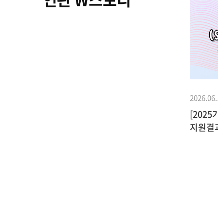
2026.06.
[202
지원결
2011.11.26
기부이야기
난 사람
MBC잠깐만 – 피아니스트 서혜경
정춘숙
홍보대사님의 나눔의 메시지, 한번
들어보실래요?