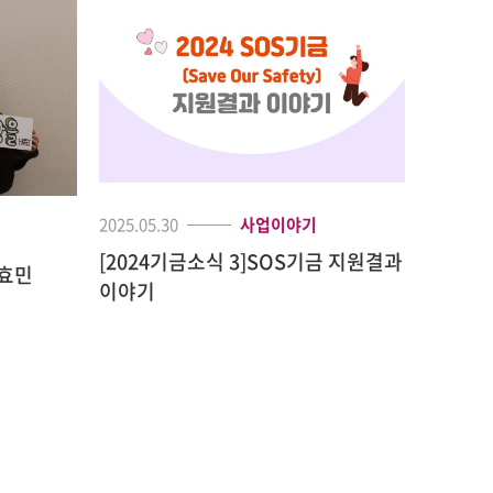
2025.05.30
사업이야기
[2024기금소식 3]SOS기금 지원결과
구효민
이야기
2016.01.
[모금결
함께 하