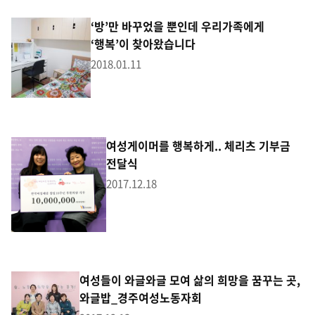
‘방’만 바꾸었을 뿐인데 우리가족에게
‘행복’이 찾아왔습니다
2018.01.11
여성게이머를 행복하게.. 체리츠 기부금
전달식
2017.12.18
여성들이 와글와글 모여 삶의 희망을 꿈꾸는 곳,
와글밥_경주여성노동자회