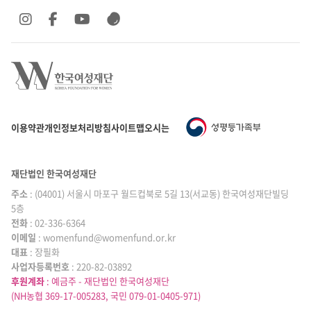
SNS 바로가기
SNS 바로가기
SNS 바로가기
SNS 바로가기
이용약관
개인정보처리방침
사이트맵
오시는 길
재단법인 한국여성재단
주소
: (04001) 서울시 마포구 월드컵북로 5길 13(서교동) 한국여성재단빌딩
5층
전화
: 02-336-6364
이메일
|
: womenfund@womenfund.or.kr
대표
|
: 장필화
사업자등록번호
|
: 220-82-03892
후원계좌
: 예금주 - 재단법인 한국여성재단
(NH농협 369-17-005283, 국민 079-01-0405-971)