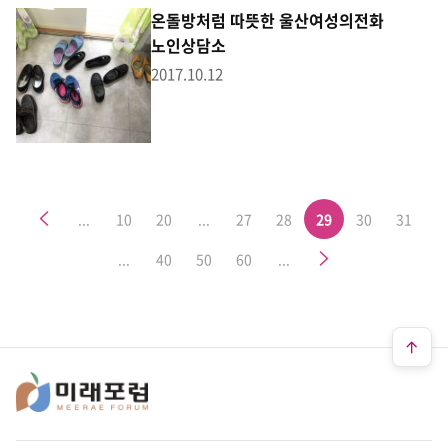
온돌방처럼 따뜻한 울산여성의전화
노인상담소
2017.10.12
이전
...
10
20
...
27
28
29
30
31
다음
...
40
50
60
...