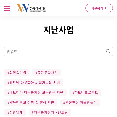
Skip to content
메뉴 열기
기부하기
지난사업
검색
#최명숙기금
#공간문화개선
#베트남 다문화아동 외가방문 지원
#캄보디아 다문화가정 모국방문 지원
#하모니프로젝트
#양육미혼모 삶의 질 향상 지원
#안전안심 마을만들기
#희망날개
#다문화가정자녀멘토링