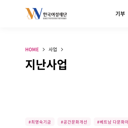
Skip to content
기부
기부안내
성평등 기
HOME
사업
W기금
지난사업
SOS 기
건강지원기
고사리손 
기업기부
특별기념일 
#최명숙기금
#공간문화개선
#베트남 다문화