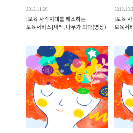
2012.11.06
2012.10.
[보육 사각지대를 해소하는
[보육 
보육서비스]새싹, 나무가 되다(영상)
보육서