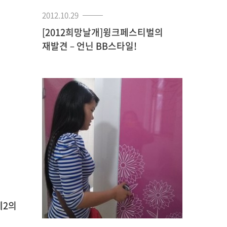
2012.10.29
[2012희망날개]윙크페스티벌의
재발견 – 언닌 BB스타일!
제2의