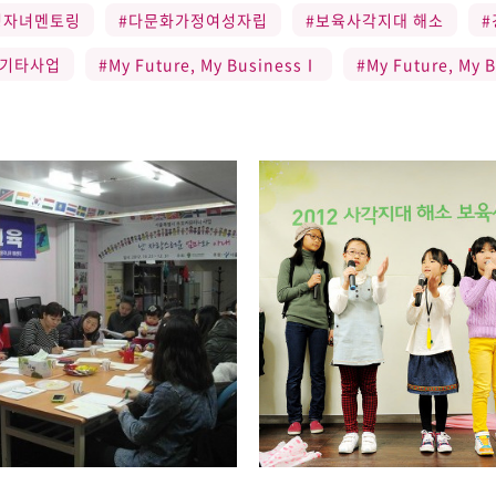
정자녀멘토링
#다문화가정여성자립
#보육사각지대 해소
#
#기타사업
#My Future, My BusinessⅠ
#My Future, My 