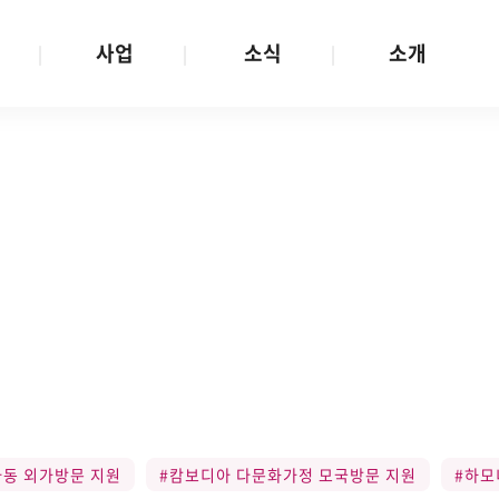
사업
소식
소개
사업 안내
W스토리
재단소개
금
성평등문화확산
공지/공모
연혁
여성인권보장
W뉴스레터
함께하는 사람들
금
여성임파워먼트
언론보도
투명경영
금
다양성존중과 돌봄사회
발행물
공간 대관
기금
대외협력
지난사업
기부
아동 외가방문 지원
#캄보디아 다문화가정 모국방문 지원
#하