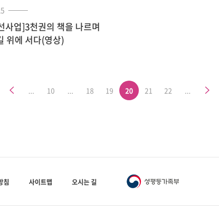
25
선사업]3천권의 책을 나르며
길 위에 서다(영상)
이전
다음
...
10
...
18
19
20
21
22
...
방침
사이트맵
오시는 길