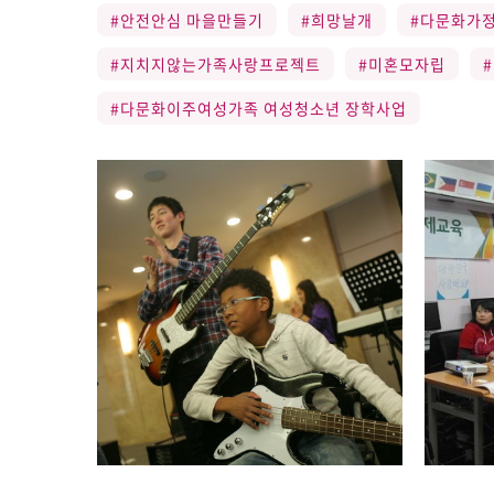
#안전안심 마을만들기
#희망날개
#다문화가
#지치지않는가족사랑프로젝트
#미혼모자립
#다문화이주여성가족 여성청소년 장학사업