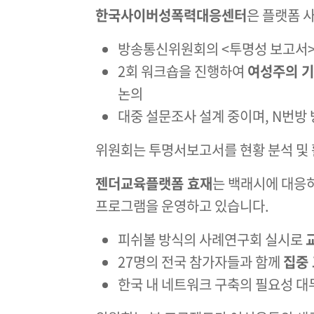
한국사이버성폭력대응센터
은 플랫폼 
방송통신위원회의 <투명성 보고서>
2회 워크숍을 진행하여
여성주의 기
논의
대중 설문조사 설계 중이며, N번방
위원회는 투명서보고서를 현황 분석 및
젠더교육플랫폼 효재
는 백래시에 대응
프로그램을 운영하고 있습니다.
피쉬볼 방식의 사례연구회 실시로
27명의 전국 참가자들과 함께
집중
한국 내 네트워크 구축의 필요성 대