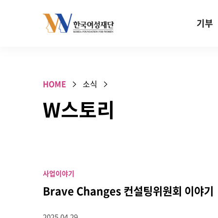
Skip to content
기부
기부안내
성평등 기
HOME
소식
W기금
W스토리
SOS 기
건강지원기
고사리손 
기업기부
사업이야기
특별기념일 
Brave Changes 컨설팅위원회 이야기
2025.04.29