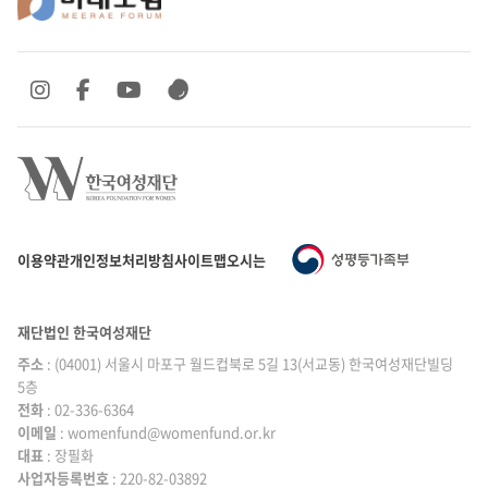
SNS 바로가기
SNS 바로가기
SNS 바로가기
SNS 바로가기
이용약관
개인정보처리방침
사이트맵
오시는 길
재단법인 한국여성재단
주소
: (04001) 서울시 마포구 월드컵북로 5길 13(서교동) 한국여성재단빌딩
5층
전화
: 02-336-6364
이메일
|
: womenfund@womenfund.or.kr
대표
|
: 장필화
사업자등록번호
|
: 220-82-03892