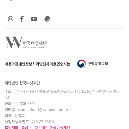
SNS 바로가기
SNS 바로가기
SNS 바로가기
SNS 바로가기
이용약관
개인정보처리방침
사이트맵
오시는 길
재단법인 한국여성재단
주소
: (04001) 서울시 마포구 월드컵북로 5길 13(서교동) 한국여성재단빌딩
5층
전화
: 02-336-6364
이메일
|
: womenfund@womenfund.or.kr
대표
|
: 장필화
사업자등록번호
|
: 220-82-03892
후원계좌
: 예금주 - 재단법인 한국여성재단