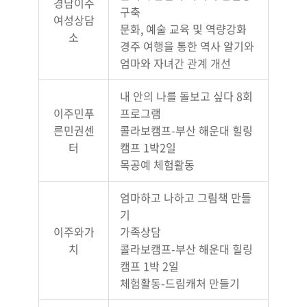
경남이주
구축
여성상담
문화, 예술 교육 및 역량강화
소
경주 여행을 통한 역사 알기와
엄마와 자녀간 관계 개선
내 안의 나를 돌보고 싶다 8회
이주민푸
프로그램
른민권센
콜라보캠프-부산 해운대 힐링
터
캠프 1박2일
목공예 체험활동
엄마하고 나하고 그림책 만들
기
이주와가
가족상담
치
콜라보캠프-부산 해운대 힐링
캠프 1박 2일
체험활동-드림캐처 만들기