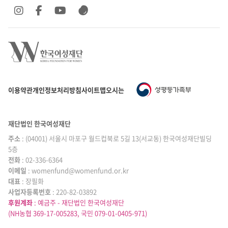
SNS 바로가기
SNS 바로가기
SNS 바로가기
SNS 바로가기
이용약관
개인정보처리방침
사이트맵
오시는 길
재단법인 한국여성재단
주소
: (04001) 서울시 마포구 월드컵북로 5길 13(서교동) 한국여성재단빌딩
5층
전화
: 02-336-6364
이메일
|
: womenfund@womenfund.or.kr
대표
|
: 장필화
사업자등록번호
|
: 220-82-03892
후원계좌
: 예금주 - 재단법인 한국여성재단
(NH농협 369-17-005283, 국민 079-01-0405-971)