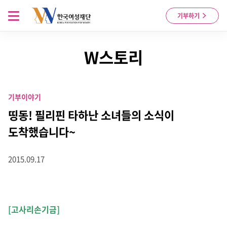
Skip to content
메뉴 열기
기부하기
W스토리
기부이야기
띵동! 필리핀 타하난 소녀들의 소식이
도착했습니다~
2015.09.17
[고사리손기금]