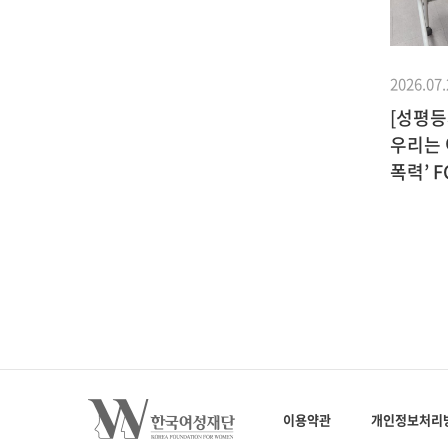
2026.07.
[성평등
우리는 
2022.07.18
기부이야기
폭력’ F
이상화
장수철ㆍ박영애 부부, 성평등 기부금
 동참!
전달!
이용약관
개인정보처리