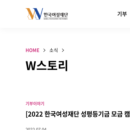
Skip to content
기부
기부안내
성평등 기
HOME
소식
W기금
W스토리
SOS 기
건강지원기
고사리손 
기업기부
기부이야기
특별기념일 
[2022 한국여성재단 성평등기금 모금 캠
2022.07.04