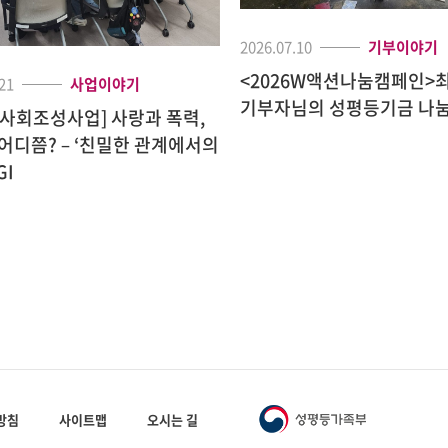
2026.07.10
기부이야기
<2026W액션나눔캠페인>
21
사업이야기
기부자님의 성평등기금 나눔
사회조성사업] 사랑과 폭력,
어디쯤? – ‘친밀한 관계에서의
GI
방침
사이트맵
오시는 길