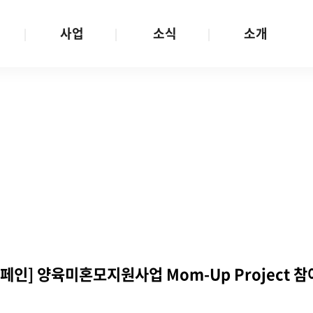
사업
소식
소개
사업 안내
W스토리
재단소개
금
성평등문화확산
공지/공모
연혁
여성인권보장
W뉴스레터
함께하는 사람들
금
여성임파워먼트
언론보도
투명경영
금
다양성존중과 돌봄사회
발행물
공간 대관
기금
대외협력
지난사업
기부
페인] 양육미혼모지원사업 Mom-Up Project 참