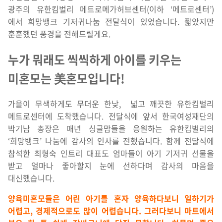
광주의 유한킴벌리 메트로메가허브센터(이하 ‘메트로센터’)
에서 희망뱅크 기저귀나눔 전달식이 있었습니다. 짧았지만
훈훈했던 풍경을 전해드릴게요.
누가 뭐래도 씩씩하게 아이를 키우는
미혼모는 美혼모입니다!
가을이 무색하게도 무더운 한낮, 넓고 깨끗한 유한킴벌리
메트로센터에 도착했습니다. 전달식에 앞서 한국여성재단의
박기남 총장은 매년 싱글맘들을 응원하는 유한킴벌리의
‘희망뱅크’ 나눔에 감사의 인사를 전했습니다. 함께 전달식에
참석한 최형숙 인트리 대표도 엄마들이 아기 기저귀 선물을
받고 얼마나 좋아할지 눈에 선하다며 감사의 마음을
대신했습니다.
양육미혼모들은 어린 아기를 혼자 양육하다보니 일하기가
어렵고, 경제적으로도 많이 어렵습니다. 그러다보니 마트에서