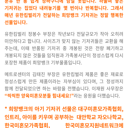
분유 한 통 쉽게 장바구니에 담질 못합니다. 하물며 좋은
기저귀는 집었다 내려놓기를 몇 번이나 반복합니다. 그래서
매년 유한킴벌리가 전달하는 희망뱅크 기저귀는 정말 행복한
선물입니다.
유한킴벌리 정봉수 부장은 작년보다 전달규모가 작아 오히려
미안하다고 합니다. 사이즈가 맞지 않는 기저귀들은 교환을 해
주는데, 이때 반품된 기저귀 중 개봉된 것은 전량 폐기하고
개봉되지 않은 것들을 임직원과 가족봉사단이 정성스럽게 다시
포장한 제품이 희망뱅크 기부물품입니다.
메트로센터의 김태진 부장은 유한킴벌리 제품은 좋은 재료로
정성스럽게 만든 제품이라는 자부심이 있다며, 그 정성까지
함께 전달되었으면 하는 바람을 전했습니다. 이재원 사무장은
“씩씩한 양육미혼모분들 힘내세요!”
라는 응원을 더했습니다.
* 희망뱅크의 아기 기저귀 선물은 대구미혼모가족협회,
인트리, 아이를 키우며 공부하는
대안학교 자오나학교,
한국미혼모가족협회, 한국미혼모지원네트워크에