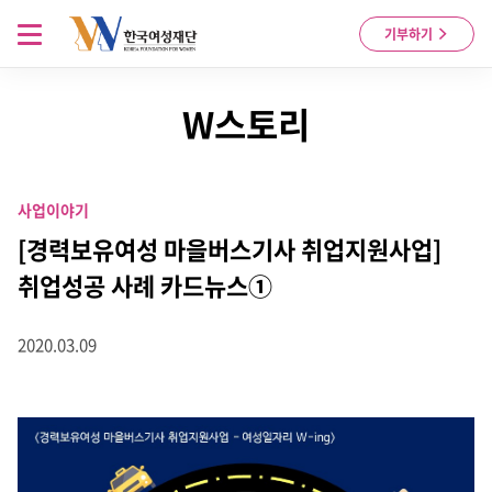
Skip to content
메뉴 열기
기부하기
W스토리
사업이야기
[경력보유여성 마을버스기사 취업지원사업]
취업성공 사례 카드뉴스①
2020.03.09