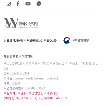
SNS 바로가기
SNS 바로가기
SNS 바로가기
SNS 바로가기
이용약관
개인정보처리방침
사이트맵
오시는 길
재단법인 한국여성재단
주소
: (04001) 서울시 마포구 월드컵북로 5길 13(서교동) 한국여성재단빌딩
5층
전화
: 02-336-6364
이메일
|
: womenfund@womenfund.or.kr
대표
|
: 장필화
사업자등록번호
|
: 220-82-03892
후원계좌
: 예금주 - 재단법인 한국여성재단
(NH농협 369-17-005283, 국민 079-01-0405-971)