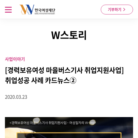
Skip to content
메뉴 열기
기부하기
W스토리
사업이야기
[경력보유여성 마을버스기사 취업지원사업]
취업성공 사례 카드뉴스②
2020.03.23