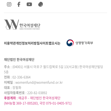
SNS 바로가기
SNS 바로가기
SNS 바로가기
SNS 바로가기
이용약관
개인정보처리방침
사이트맵
오시는 길
재단법인 한국여성재단
주소
: (04001) 서울시 마포구 월드컵북로 5길 13(서교동) 한국여성재단빌딩
5층
전화
: 02-336-6364
이메일
|
: womenfund@womenfund.or.kr
대표
|
: 장필화
사업자등록번호
|
: 220-82-03892
후원계좌
: 예금주 - 재단법인 한국여성재단
(NH농협 369-17-005283, 국민 079-01-0405-971)