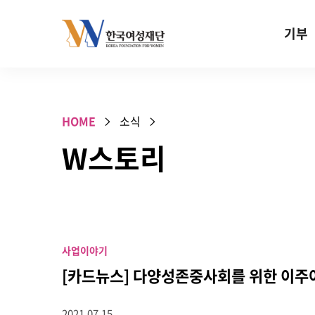
Skip to content
기부
기부안내
성평등 기
HOME
소식
W기금
W스토리
SOS 기
건강지원기
고사리손 
기업기부
사업이야기
특별기념일 
[카드뉴스] 다양성존중사회를 위한 이
2021.07.15