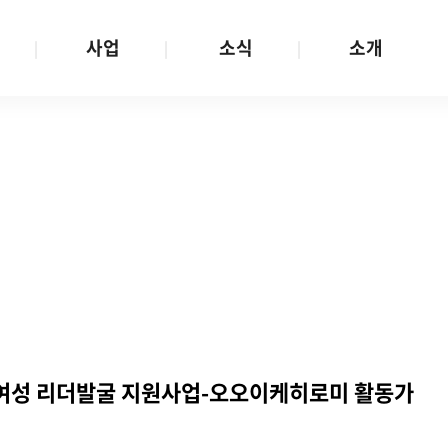
사업
소식
소개
사업 안내
W스토리
재단소개
금
성평등문화확산
공지/공모
연혁
여성인권보장
W뉴스레터
함께하는 사람들
금
여성임파워먼트
언론보도
투명경영
금
다양성존중과 돌봄사회
발행물
공간 대관
기금
대외협력
지난사업
기부
주여성 리더발굴 지원사업-오오이케히로미 활동가