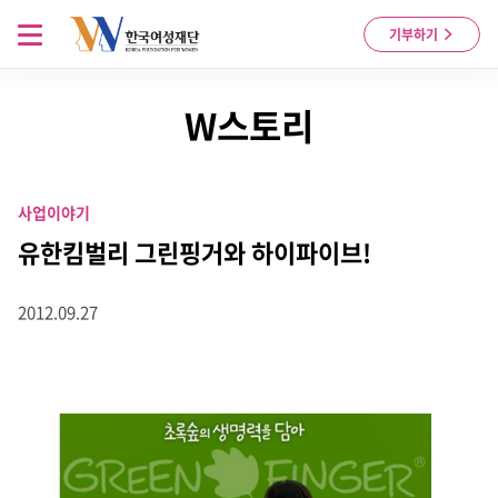
Skip to content
메뉴 열기
기부하기
W스토리
사업이야기
유한킴벌리 그린핑거와 하이파이브!
2012.09.27