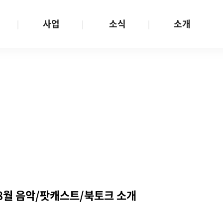
사업
소식
소개
사업 안내
W스토리
재단소개
금
성평등문화확산
공지/공모
연혁
여성인권보장
W뉴스레터
함께하는 사람들
금
여성임파워먼트
언론보도
투명경영
금
다양성존중과 돌봄사회
발행물
공간 대관
기금
대외협력
지난사업
기부
8월 음악/팟캐스트/북토크 소개