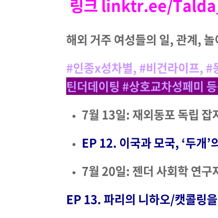
링크
linktr.ee/Tald
해외 거주 여성들의 일, 관계, 
#인종x성차별, #비건라이프, 
틴더데이팅 #상호교차성페미 
7월 13일: 재외동포 독립 잡
EP 12. 이국과 모국, ‘두
7월 20일: 젠더 사회학 연구
EP 13. 파리의 니하오/캣콜링