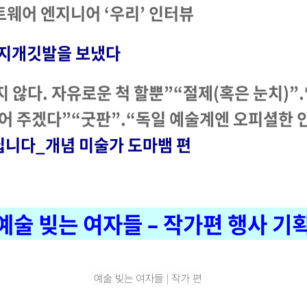
프트웨어 엔지니어 ‘우리’ 인터뷰
 무지개깃발을 보냈다
지 않다. 자유로운 척 할뿐”“절제(혹은 눈치)”
어 주겠다”“굿판”.“독일 예술계엔 오피셜한
아닙니다_개념 미술가 도마뱀 편
예술 빚는 여자들
–
작가편 행사 기