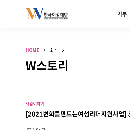
Skip to content
기부
기부안내
성평등 기
HOME
소식
W기금
W스토리
SOS 기
건강지원기
고사리손 
기업기부
사업이야기
특별기념일 
[2021변화를만드는여성리더지원사업] 
2021.08.09