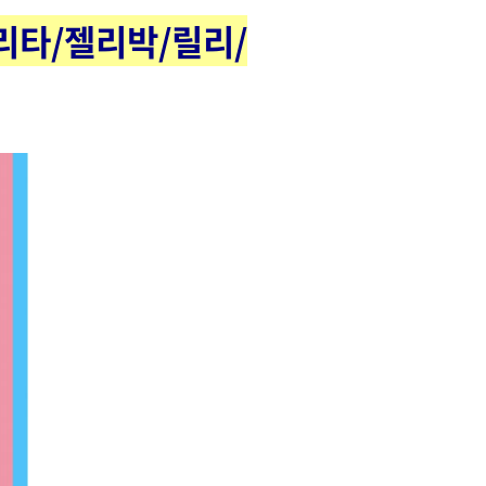
하리타/젤리박/릴리/