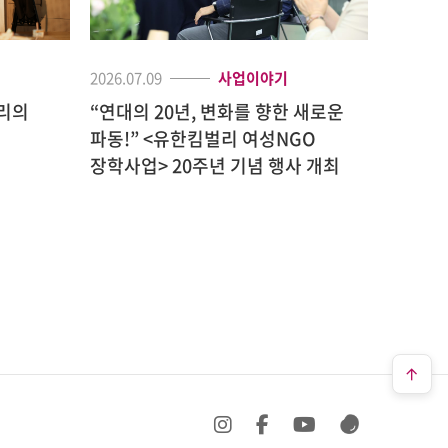
2026.07.09
사업이야기
2026.05.
“연대의 20년, 변화를 향한 새로운
[현장]
파동!” <유한킴벌리 여성NGO
2026
장학사업> 20주년 기념 행사 개최
개최
SNS 바로가기
SNS 바로가기
SNS 바로가기