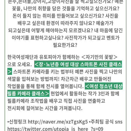
손주,손녀들,강아지,고양이사진을 잘 찍고싶으신가요? 예쁜
꽃을, 나만의 취향을 담은 것들을 기억하고 싶으신가요?
돈이 들지 않는 취미를 만들어보고 싶으신가요?
사진을
배우고 싶은데 환경이 따라주지 않나요? 예술가가
되고싶은데 어떻게 해야하는지 모르겠나요? 내 마음에 담긴
이야기를 표현하고싶나요? 사진작가가 되고싶고 멘토가
필요한가요?
한국여성재단과 유토피아가 함께하는 ＜자기만의 꽃밭＞
으로 오세요.
＜장·노년층 여성 대상 스마트폰 사진 클래스
＞
스마트폰 카메라를 키는 법부터 예쁜 사진을 찍고 나만의
색깔을 입혀보는 방법까지! 차근차근 배우고 만들어진
작업물을 통해 함께 전시를 열어봅니다.
＜여성 청소년 대상
필름 카메라 클래스＞
현업에서 활동하는 작가 3인과 함께
필름카메라 조작법을 배우고 직접 사진을 연출하고
전시회에 걸어보는 시간을 가져봅니다.
•신청링크
http://naver.me/xzTgsKg5
•주최팀 공식 sns
https://twitter.com/utopia_is_here_?s=09