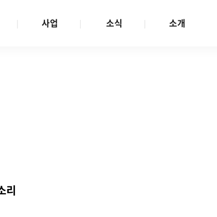
사업
소식
소개
사업 안내
W스토리
재단소개
금
성평등문화확산
공지/공모
연혁
여성인권보장
W뉴스레터
함께하는 사람들
금
여성임파워먼트
언론보도
투명경영
금
다양성존중과 돌봄사회
발행물
공간 대관
기금
대외협력
지난사업
기부
목소리