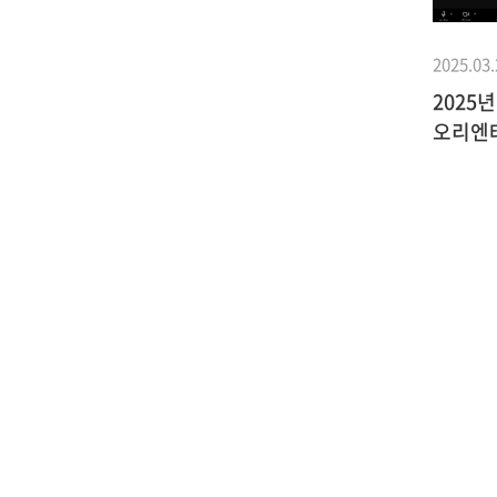
2025.03.
2025
오리엔
2017.05.25
사업이야기
소식지
2017년 파트너단체소식(소식지
 성평등을
No.130)_차세대 여성운동지원의
)
의미