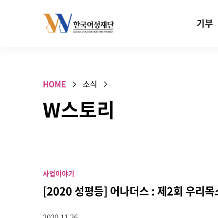
Skip to content
기부
기부안내
성평등 기
HOME
소식
W기금
W스토리
SOS 기
건강지원기
고사리손 
기업기부
사업이야기
특별기념일 
[2020 성평등] 어나더스 : 제2회 우리
2020.11.26