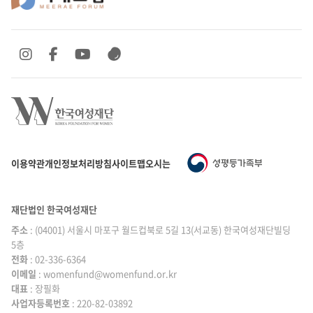
SNS 바로가기
SNS 바로가기
SNS 바로가기
SNS 바로가기
이용약관
개인정보처리방침
사이트맵
오시는 길
재단법인 한국여성재단
주소
: (04001) 서울시 마포구 월드컵북로 5길 13(서교동) 한국여성재단빌딩
5층
전화
: 02-336-6364
이메일
|
: womenfund@womenfund.or.kr
대표
|
: 장필화
사업자등록번호
|
: 220-82-03892