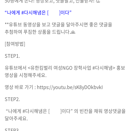
50명에게 쏜다! 영상보고, 댓글달고, 선물받자! 👏
“나에게 #다시해냄은 [ ]이다”
**유튜브 동영상을 보고 댓글을 달아주시면 좋은 댓글을
추첨하여 푸짐한 상품을 드립니다.🙏
[참여방법]
STEP1.
유튜브에서 <유한킴벌리 여성NGO 장학사업 #다시해냄> 홍보
영상을 시청해주세요.
영상 바로 가기 :
https://youtu.be/sK8yDOkbvkI
STEP2.
“나에게 #다시해냄은 [ ]이다” 의 빈칸을 채워 영상댓글을
달아주세요.
STEP3.