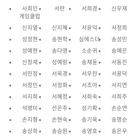
사회인
서란
서희경
신우재
게임클럽
신지열
신지혜
서윤덕
서정희
성정현
송현학
심에스더
송성민
성예현
송다영
소순귀
송예은
신창재
성예랑
송채윤
서동진
서민정
서옥경
서우찬
서윤덕
서정민
서정화
서조아
서지연
서지희
서혜정
서희숙
서희주
석영미
선은주
성기확
손순연
손지형
손현숙
송기욱
송명순
송상희
송승원
송영호
송은우