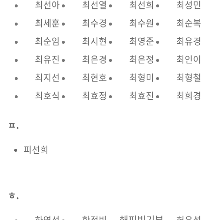
최선아
최선열
최선희
최성민
최세훈
최수경
최수원
최순복
최순임
최시현
최영준
최유경
최유진
최은경
최은정
최인이
최지선
최현호
최형미
최형철
최호식
최효정
최효진
최희경
ㅍ.
피선희
ㅎ.
해피빈기부
하영선
한정빈
허우석