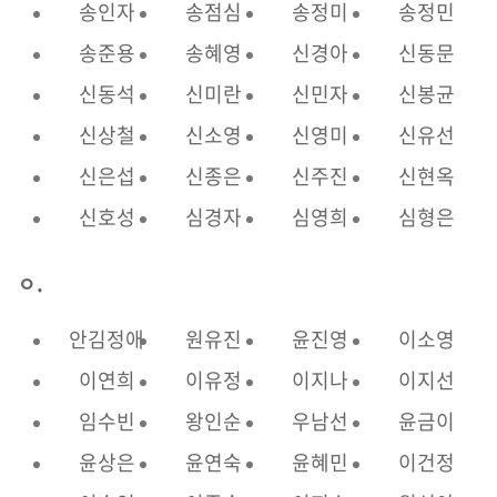
송인자
송점심
송정미
송정민
송준용
송혜영
신경아
신동문
신동석
신미란
신민자
신봉균
신상철
신소영
신영미
신유선
신은섭
신종은
신주진
신현옥
신호성
심경자
심영희
심형은
ㅇ.
안김정애
원유진
윤진영
이소영
이연희
이유정
이지나
이지선
임수빈
왕인순
우남선
윤금이
윤상은
윤연숙
윤혜민
이건정