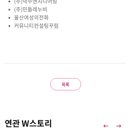
(주)덕수엔지니어링
(주)민들레누비
울산여성의전화
커뮤니티컨설팅꾸림
목록
연관 W스토리