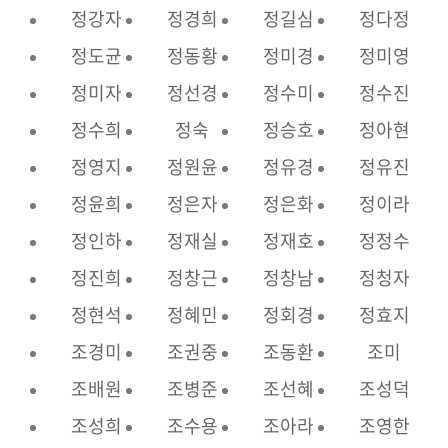
정강자
정경희
정길심
정다정
정도균
정동황
정미경
정미영
정미자
정선경
정수미
정수진
정수희
정숙
정승호
정아현
정영지
정원윤
정유경
정유진
정윤희
정은자
정은화
정이라
정인하
정재실
정재호
정정수
정진희
정창근
정창남
정청자
정현석
정혜민
정회경
정효지
조경미
조권중
조동환
조미
조배원
조병준
조선혜
조성덕
조성희
조수용
조아라
조영한