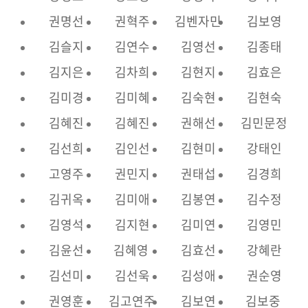
권명선
권혁주
김벤자민
김보영
김슬지
김연수
김영선
김종태
김지은
김차희
김현지
김효은
김미경
김미혜
김숙현
김현숙
김혜진
김혜진
권해선
김민문정
김선희
김인선
김현미
강태인
고영주
권민지
권태섭
김경희
김귀옥
김미애
김봉연
김수정
김영석
김지현
김미연
김영민
김윤선
김혜영
김효선
강혜란
김선미
김선욱
김성애
권순영
권영훈
김고연주
김보연
김보중