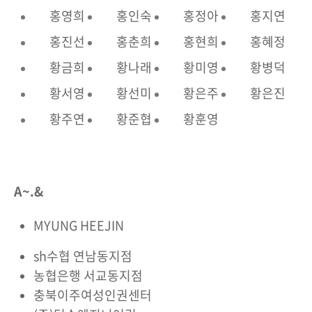
홍영희
홍인숙
홍정아
홍지연
홍진선
홍춘희
홍현희
홍혜정
황금희
황나래
황미영
황병덕
황서영
황선미
황은주
황은진
황주연
황준협
황훈영
A~.&
MYUNG HEEJIN
sh수협 연남동지점
농협은행 서교동지점
충북이주여성인권센터