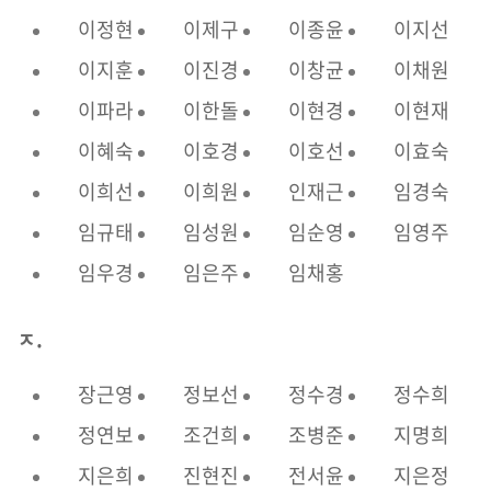
이정현
이제구
이종윤
이지선
이지훈
이진경
이창균
이채원
이파라
이한돌
이현경
이현재
이혜숙
이호경
이호선
이효숙
이희선
이희원
인재근
임경숙
임규태
임성원
임순영
임영주
임우경
임은주
임채홍
ㅈ.
장근영
정보선
정수경
정수희
정연보
조건희
조병준
지명희
지은희
진현진
전서윤
지은정