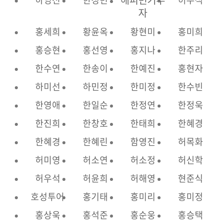
자
홍세희
황윤옥
황현미
홍미희
홍승현
홍선영
홍지나
한주리
한수연
한송이
한예진
홍현자
하미선
하민정
한미정
한수빈
한영애
한일순
한정연
한정욱
한진희
한창호
한태희
한혜경
한혜경
한혜린
함영진
허목화
허미영
허소연
허소정
허신학
허우석
허윤희
허해영
현준식
호성투어
홍기태
홍미리
홍미정
홍상욱
홍석준
홍순웅
홍승택