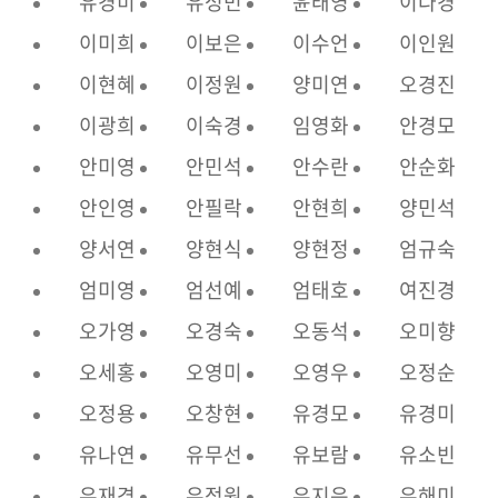
유경미
유성민
윤태영
이다경
이미희
이보은
이수언
이인원
이현혜
이정원
양미연
오경진
이광희
이숙경
임영화
안경모
안미영
안민석
안수란
안순화
안인영
안필락
안현희
양민석
양서연
양현식
양현정
엄규숙
엄미영
엄선예
엄태호
여진경
오가영
오경숙
오동석
오미향
오세홍
오영미
오영우
오정순
오정용
오창현
유경모
유경미
유나연
유무선
유보람
유소빈
유재경
유정원
유지은
유해미