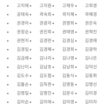
고지애
고지원
고채우
고희경
공태숙
곽숙희
곽지혜
곽혜경
권경아
권광자
권명희
권은숙
권정순
권진희
권태영
권혁진
권현지
김경란
김경심
김경애
김경임
김경혜
김경희
김광하
김금례
김나리
김나영
김나은
김난이
김남호
김남희
김덕선
김도수
김도협
김동식
김동휘
김둘순
김득현
김명동
김명선
김명일
김명진
김문수
김미경
김미순
김미애
김미영
김미자