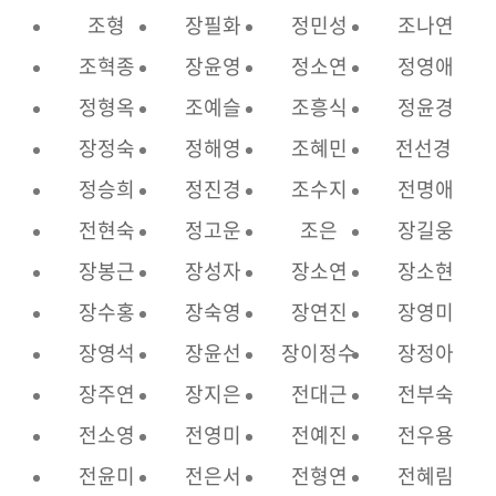
조형
장필화
정민성
조나연
조혁종
장윤영
정소연
정영애
정형옥
조예슬
조흥식
정윤경
장정숙
정해영
조혜민
전선경
정승희
정진경
조수지
전명애
전현숙
정고운
조은
장길웅
장봉근
장성자
장소연
장소현
장수홍
장숙영
장연진
장영미
장영석
장윤선
장이정수
장정아
장주연
장지은
전대근
전부숙
전소영
전영미
전예진
전우용
전윤미
전은서
전형연
전혜림