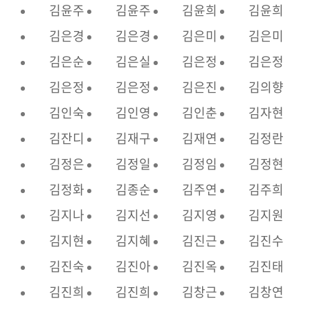
김윤주
김윤주
김윤희
김윤희
김은경
김은경
김은미
김은미
김은순
김은실
김은정
김은정
김은정
김은정
김은진
김의향
김인숙
김인영
김인춘
김자현
김잔디
김재구
김재연
김정란
김정은
김정일
김정임
김정현
김정화
김종순
김주연
김주희
김지나
김지선
김지영
김지원
김지현
김지혜
김진근
김진수
김진숙
김진아
김진옥
김진태
김진희
김진희
김창근
김창연