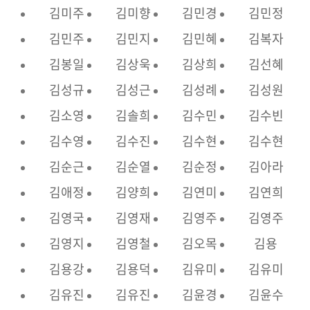
김미주
김미향
김민경
김민정
김민주
김민지
김민혜
김복자
김봉일
김상욱
김상희
김선혜
김성규
김성근
김성례
김성원
김소영
김솔희
김수민
김수빈
김수영
김수진
김수현
김수현
김순근
김순열
김순정
김아라
김애정
김양희
김연미
김연희
김영국
김영재
김영주
김영주
김영지
김영철
김오목
김용
김용강
김용덕
김유미
김유미
김유진
김유진
김윤경
김윤수