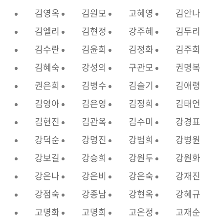
김영옥
김원모
고혜영
김안나
김엘리
김현정
강주혜
김두리
김수란
김윤희
김정화
김주희
김혜숙
강성의
구관모
권명복
권은희
김병수
김슬기
김애령
김영아
김은영
김정희
김태언
김현진
김관옥
김수미
강경표
강덕순
강명진
강범희
강병원
강보길
강승희
강원두
강원화
강은나
강은비
강은숙
강재진
강점숙
강종남
강현옥
강혜규
고명화
고명희
고은정
고재순