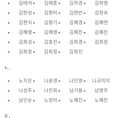
김태석
김태훈
김하경
김하영
김한성
김향미
김현빈
김현숙
김현식
김형기
김혜경
김혜연
김혜영
김혜영
김혜전
김혜진
김회성
김효진
김희경
김희정
김희정
김희정
김희진
ㄴ.
노지은
나윤경
나인영
나규미지
나성주
나진희
남기용
남영주
남인순
노정아
노혜진
노혜진
ㄷ.