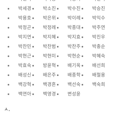
박세경
박소진
박수진
박승진
박용호
박은위
박이례
박익수
박정곤
박정례
박종대
박주연
박지연
박지혜
박지효
박진우
박찬민
박찬범
박찬주
박충순
박현근
박현미
박현순
박혜숙
박효숙
방윤혁
배기옥
배선희
배성신
배은주
배종학
배철용
백강혁
백경흔
백선숙
백숙희
백연아
백영경
변성윤
ㅅ.