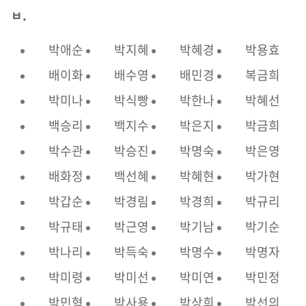
ㅂ.
박애순
박지혜
박혜경
박용효
배이화
배수영
배민경
복금희
박미나
박식빵
박한나
박혜선
백승리
백지수
박은지
박금희
박수관
박승진
박명숙
박은영
배화정
백선혜
박혜현
박가현
박갑순
박경림
박경희
박규리
박규태
박근영
박기남
박기순
박나리
박득숙
박명수
박명자
박미령
박미선
박미연
박민정
박민혁
박사용
박상희
박선의