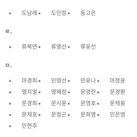
도남래
도인정
동고은
ㄹ.
류복연
류영선
류유선
ㅁ.
마경희
민영선
민유나
마정윤
맹지열
맹혜정
문경란
문경환
문경희
문시윤
문영호
문재웅
문재호
문정곤
문희영
민은영
민현주