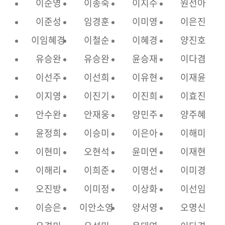
이순영
이종숙
이지수
원선아
이준성
임경훈
이미영
이은진
이임혜경
이철순
이혜경
양진호
유승완
유승완
윤승재
이다겸
이선주
이선희
이유현
이재윤
이지영
이진기
이진희
이효진
안수완
안재웅
양민주
양주혜
윤정희
이승미
이은아
이해미
이현미
오현석
윤미연
이재현
이해리
이희준
이명선
이미경
오진방
이미정
이상화
이선임
이승은
이안소영
양서영
오명신