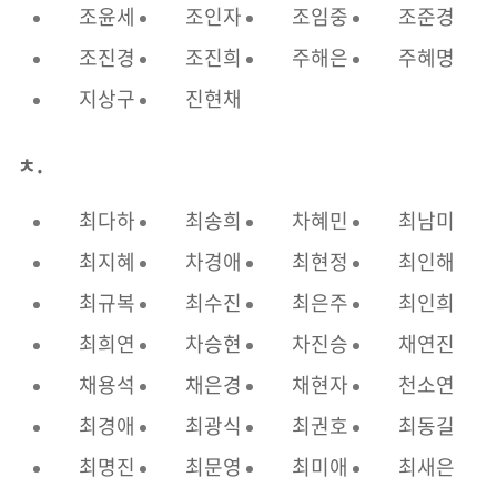
조윤세
조인자
조임중
조준경
조진경
조진희
주해은
주혜명
지상구
진현채
ㅊ.
최다하
최송희
차혜민
최남미
최지혜
차경애
최현정
최인해
최규복
최수진
최은주
최인희
최희연
차승현
차진승
채연진
채용석
채은경
채현자
천소연
최경애
최광식
최권호
최동길
최명진
최문영
최미애
최새은