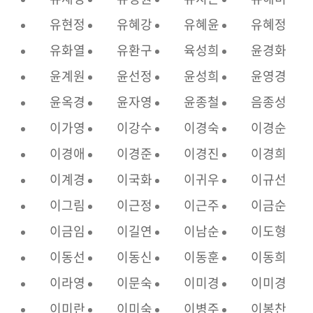
유현정
유혜강
유혜윤
유혜정
유화열
유환구
육성희
윤경화
윤계원
윤선정
윤성희
윤영경
윤옥경
윤자영
윤종철
음종성
이가영
이강수
이경숙
이경순
이경애
이경준
이경진
이경희
이계경
이국화
이귀우
이규선
이그림
이근정
이근주
이금순
이금임
이길연
이남순
이도형
이동선
이동신
이동훈
이동희
이라영
이문숙
이미경
이미경
이미란
이미숙
이병주
이봉찬