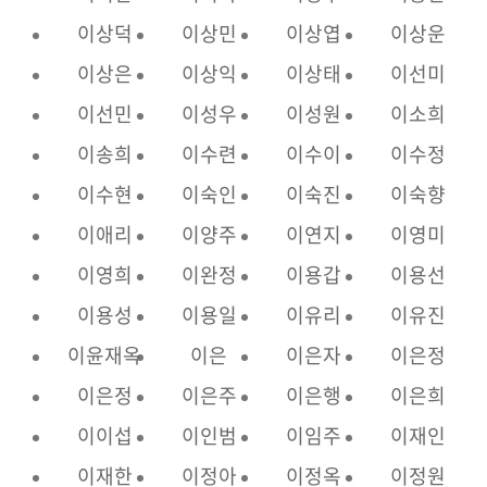
이상덕
이상민
이상엽
이상운
이상은
이상익
이상태
이선미
이선민
이성우
이성원
이소희
이송희
이수련
이수이
이수정
이수현
이숙인
이숙진
이숙향
이애리
이양주
이연지
이영미
이영희
이완정
이용갑
이용선
이용성
이용일
이유리
이유진
이윤재옥
이은
이은자
이은정
이은정
이은주
이은행
이은희
이이섭
이인범
이임주
이재인
이재한
이정아
이정옥
이정원