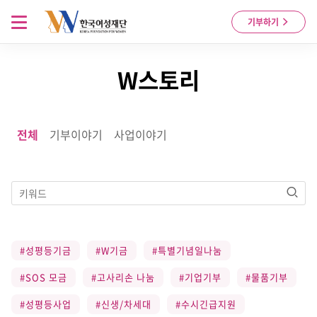
Skip to content
메뉴 열기
기부하기
W스토리
전체
기부이야기
사업이야기
검색
#성평등기금
#W기금
#특별기념일나눔
#SOS 모금
#고사리손 나눔
#기업기부
#물품기부
#성평등사업
#신생/차세대
#수시긴급지원