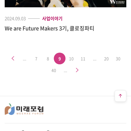
2024.09.03
사업이야기
We are Future Makers 3기, 클로징파티
이전
...
7
8
9
10
11
...
20
30
다음
40
...