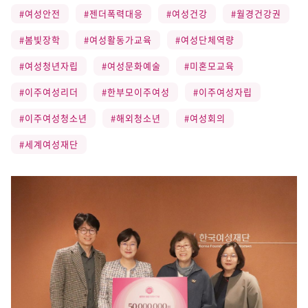
#여성안전
#젠더폭력대응
#여성건강
#월경건강권
#봄빛장학
#여성활동가교육
#여성단체역량
#여성청년자립
#여성문화예술
#미혼모교육
#이주여성리더
#한부모이주여성
#이주여성자립
#이주여성청소년
#해외청소년
#여성회의
#세계여성재단