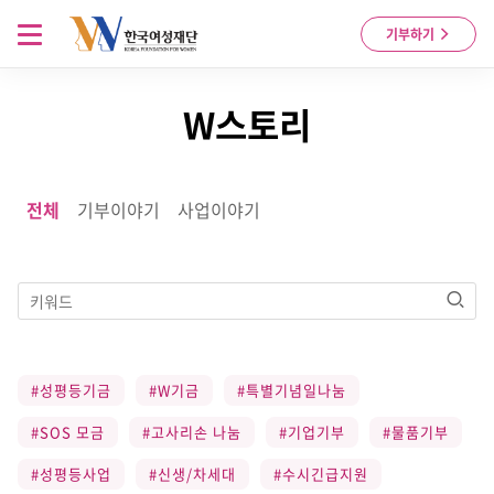
Skip to content
메뉴 열기
기부하기
W스토리
전체
기부이야기
사업이야기
검색
#성평등기금
#W기금
#특별기념일나눔
#SOS 모금
#고사리손 나눔
#기업기부
#물품기부
#성평등사업
#신생/차세대
#수시긴급지원