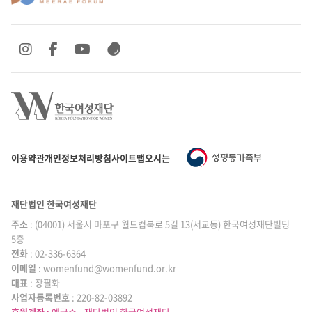
SNS 바로가기
SNS 바로가기
SNS 바로가기
SNS 바로가기
이용약관
개인정보처리방침
사이트맵
오시는 길
재단법인 한국여성재단
주소
: (04001) 서울시 마포구 월드컵북로 5길 13(서교동) 한국여성재단빌딩
5층
전화
: 02-336-6364
이메일
|
: womenfund@womenfund.or.kr
대표
|
: 장필화
사업자등록번호
|
: 220-82-03892
후원계좌
: 예금주 - 재단법인 한국여성재단