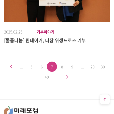
2025.02.25
기부이야기
[물품나눔] 원테이커, 더잠 위생드로즈 기부
이전
...
5
6
7
8
9
...
20
30
다음
40
...