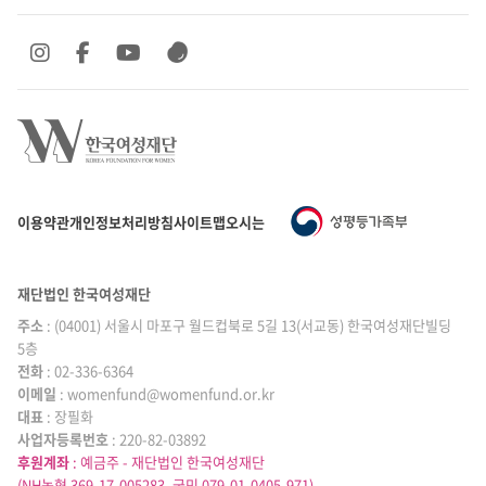
SNS 바로가기
SNS 바로가기
SNS 바로가기
SNS 바로가기
이용약관
개인정보처리방침
사이트맵
오시는 길
재단법인 한국여성재단
주소
: (04001) 서울시 마포구 월드컵북로 5길 13(서교동) 한국여성재단빌딩
5층
전화
: 02-336-6364
이메일
|
: womenfund@womenfund.or.kr
대표
|
: 장필화
사업자등록번호
|
: 220-82-03892
후원계좌
: 예금주 - 재단법인 한국여성재단
(NH농협 369-17-005283, 국민 079-01-0405-971)