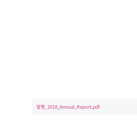
발행_2018_Annual_Report.pdf