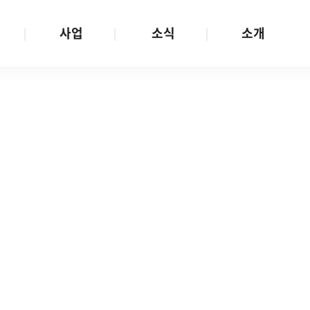
사업
소식
소개
사업 안내
W스토리
재단소개
금
성평등문화확산
공지/공모
연혁
여성인권보장
W뉴스레터
함께하는 사람들
금
여성임파워먼트
언론보도
투명경영
금
다양성존중과 돌봄사회
발행물
공간 대관
기금
대외협력
지난사업
기부