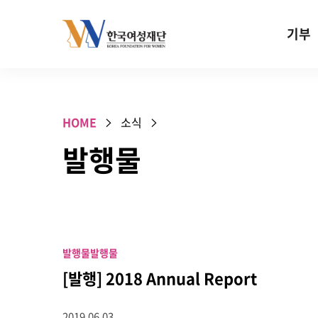
Skip to content
기부
기부안내
성평등 기
HOME
소식
W기금
발행물
SOS 기
건강지원기
고사리손 
기업기부
발행물
발행물
특별기념일 
[발행] 2018 Annual Report
2019.06.03