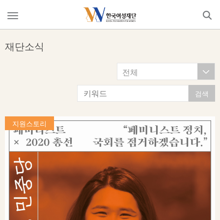
Skip
to
메
content
뉴
열
재단소식
기
전체
지원스토리