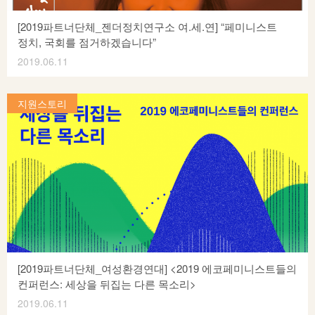
[2019파트너단체_젠더정치연구소 여.세.연] “페미니스트
정치, 국회를 점거하겠습니다”
2019.06.11
젠더정치연구소 여.세.연은 1999년 출범하여 여성의 정치참여
활성화를 위한 제도개혁, 제도 실천의 다각화를 위한 연구/조사,
지원스토리
새로운 여성 정치 담론 개발, 성평등한 정치의식의 고량을
통하여 여성의 정치적 지위향상을 도모하고 시민이 함께하는
올바른 정치문화를 만들어가기 위한 다양한 사업 및 활동을
이어오고 있습니다. 젠더정치연구소 여.세.연의 <페미니스트
×2020총선 “페미니스트 정치, 국회를 점거하겠습니다”>는
한국여성재단 2019 성평등사회조성사업 – 자유주제 1년에
선정되었습니다. ★ <페미정치유람단>은 정치영역에서
성평등한 정치지형과 참여문화를 만들어내면서 여성정치운동의
지속가능성을 확인하고 2020 총선을 대비해 새로운 전환을
모색하고자 기획되었습니다. 계층과 의제를 넘어 누구나 정치할
[2019파트너단체_여성환경연대] <2019 에코페미니스트들의
수 있는 판을 만들어야함을 드러내며 2020 총선이 왜
컨퍼런스: 세상을 뒤집는 다른 목소리>
페미니스트 정치여야하는지 민중당의 손솔 후보를 모시고
2019.06.11
이야기를 들어보고자 합니다. ​ *페미정치유람단은 총5회로