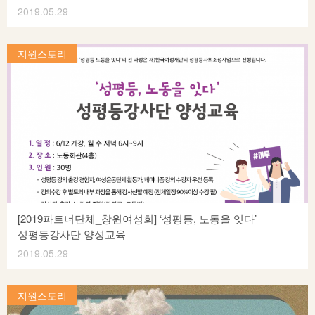
용품들이 일상에서 자리잡고 위생 문화에 기여하는 제품이
2019.05.29
되기까지 가치를 창조하고, 실현하고자 노력하였으며, 그 결과
대구이주여성인권센터는 2008년 창립되어, 한국에 이주해온
착하고 좋은 기업으로서 인정을 받고 있다. 신입활동가 역시도
여성들의 인권보호와 권익신장, 성인지적 관점에서 이주여성을
지원스토리
삶 속에서 value(가치)를 추구하고 실현하고자 노력하는
위한 상담, 교육 및 문화, 조직 활동을 통한 한국사회의 정착지원,
사람들이며, 그러기에 이 자리에 함께 하고 있는 거라고
국경을 넘는 연대를 통하여 평화로운 공동체 사회를 실현하기
생각한다. 여성 신입 활동가분들이 여성과 젠더에 기반한
위한 다양한 사업 및 지원을 하고 있습니다.
목소리를 더 크게 내어야 사회가 변화할 수 있을 것이다”라며
대구이주여성인권센터의 <난민여성의 그림책 만들기 프로젝트 :
리더십 교육과정에 참여한 신입활동가에게 지지와 격려의
이야기책> 사업은 한국여성재단 2019 성평등사회조성사업 –
말씀을 나누어 주었습니다. 이어,⋯
자유주제 2년 사업영역에 선정되었습니다.
대구이주여성인권센터 http://www.dgwmigrant.org/index.php
[2019파트너단체_창원여성회] ‘성평등, 노동을 잇다’
성평등강사단 양성교육
2019.05.29
창원여성회는 2006년 설립되어, 여성들이 자기 삶과 사회의
주인이 되어 차별이 없는 성평등 사회 및 성폭력과 가정폭력,
지원스토리
성매매를 비롯한 인간에 대한 모든 폭력을 반대하고 방지하는