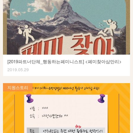
일에 힘쓰며, 더불어 사는 지역공동체를 만들기 위한 다양한
사업을 진행하고 있습니다. 창원여성회는 한국여성재단
2019년 성평등사회조성사업 – 자유주제 1년 분야에 선정되어 <
성평등, 노동을 잇다> 사업을 진행합니다. 지역 내 성평등 의식
확산을 위한 인프라 구축을 위해 성평등 교육 강사단을
양성하고, 노동조합 내 성평등 의식 확산을 위한 ‘노동조합 현장
강의’를 진행합니다. 이에 성평등강사단을 모집, 강사 양성
교육을 진행합니다. 관심있는 분들의 적극적인 참여를
기다립니다! ^-^
[2019파트너단체_행동하는페미니스트] <페미찾아삼만리>
2019.05.29
행동하는 페미니스트<행페>는 2016년 여성주의 독서 토론
소모임으로 시작되어, 지역의 2030 청년페미니스트를 중심으로
지원스토리
구성되었습니다. 더 많은 지역 여성들과 페미니즘에 대해 함게
목소리를 내고자 활동하며, 행동하는 여성운동을 지향하고
있습니다. 행동하는 페미니스트<행페>는 한국여성재단
<2019년 성평등사회조성사업 – 차세대 여성운동 활성화
> 부문으로 <페미 찾아 삼만리!> 사업을 진행합니다. <페미 찾아
삼만리>는 지역 내 세대별 페미니스트들 간의 대화와 소통의