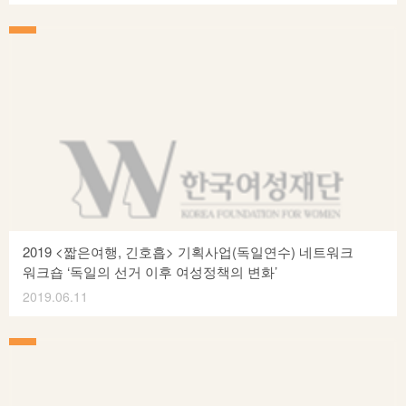
여성환경연대는 1999년 창립된 국내 유일의 여성환경운동
진행될 예정으로, 각각 다른 정당과 지역의 페미니스트 후보와
단체로 여성의 관점에서 생태적 대안을 찾고 평등하고
함께 합니다. *이 행사는 한국여성재단의 후원으로 진행됩니다.
지속가능한 녹색사회를 만들고자 다양한 활동들을 이어오고
2019년 한국여성재단 성평등사회조성사업 페미니스트 X 2020
있습니다. 여성환경연대의 <스밈: 곳곳에 스며드는
총선 “페미니스트 정치, 국회를 점거하겠습니다” 페미정치유람단
에코페미니스트들의 목소리> 사업은 한국여성재단 2019
#1. 민중당 손솔 ​ 참여신청: https://bit.ly/페미정치유람단_1 ​
성평등사회조성사업 – 자유주제 1년에 선정되었습니다.
일시: 2019년 6월 27일(목) 오후 7시-9시30분 장소: 소셜팩토리
여성환경연대 www.ecofem.or.kr “새로운 길을 찾아 떠나다”
신촌점 (서울지하철 2호선 신촌역 1번 출구) ​ [time table]⋯
올해, 4번째 에코페미니스트들의 컨퍼런스가 계속됩니다.
기존의 틀에 얽매이지 않고 자유롭게 대안을 찾아 나선 사람들의
이야기. 새로운 길, 우리 삶과 사회의 전환을 만들어내고
이야기하는 이들의 용감하고 생생한 목소리를 모아서 더 많은
분들과 함께 나누고자 합니다. 세상을 뒤집는 다른 목소리
2019 <짧은여행, 긴호흡> 기획사업(독일연수) 네트워크
내기에 함께 해주세요 🙂 일시 : 2019.7.4.(목) 저녁 7시 장소 :
워크숍 ‘독일의 선거 이후 여성정책의 변화’
광화문 KT스퀘어 드림홀(서울시 종로구 세종로 세종대로 178)
2019.06.11
참가신청 : bit.ly/another_voice2019 참가비 : 5,000원 입금계좌
3월 공모부터 시작된 <짧은 여행, 긴 호흡> 기획사업은 공정한
: KEB하나 630-004757-375 (사)여성환경연대 주관 :
심사과정을 통해 최종 12명의 공익단체 여성활동가를 선발하여,
여성환경연대 후원 : 한국여성재단 문의 : 02-722-7944 <<
6월 22일(토)부터 6월30일(일)까지 7박9일동안 트리어 지역에서
프로그램>> 사회 : 이은희 (서울시여성가족재단 여성정책실장)
여성운동과 정당정치 그리고 민관협치에 대해서 배울 수 있는
강연 : – 무사히 할머니가 될 수 있을까 (다큐 <어른이 되면>
기회를 갖을 예정입니다. 독일연수 전에 활동가 간 네트워크