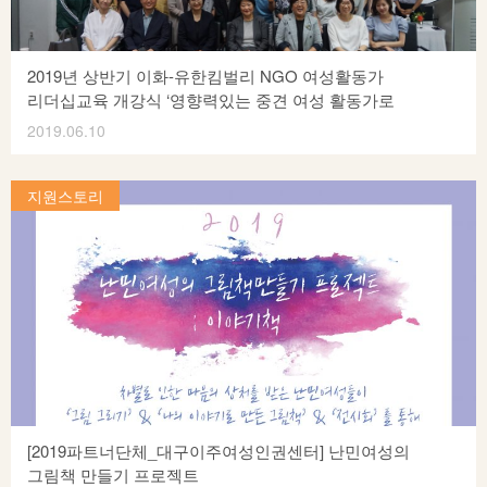
(2박3일) 2 (사)성매매근절을 위한 한소리회 5개 단체, 7명 참여
날 다시 일으키다 인도네시아 8/26-8/31 (4박6일) 3
여성환경연대 2개 단체, 5명 참여 잘란잘란, 전환의 시간 발리
2019년 상반기 이화-유한킴벌리 NGO 여성활동가
9/23-9/27 (4박5일) 4 여성긴급전화 1366경남센터 4개 단체,
리더십교육 개강식 ‘영향력있는 중견 여성 활동가로
6명 참여 어쩌다 싱가포르 어느새 사표 폐기 싱가포르 8/25-8/29
성장하기’
2019.06.10
(3박5일) 5 경기여성연대 5개 단체, 8명 참여 아름에서 치유로!
2019년 6월 5일(수) 이화여자대학교 리더십개발원에서 이화-
평화를 향한 여정 베트남 9/20-9/25 (5박6일) 6 상생과상상의
유한킴벌리 NGO 여성활동가 리더십교육 개강식이
지원스토리
인권공동체 2개 단체, 5명 참여 서점을 잇다, 여성이 있다! 전주
진행되었습니다. 2008년부터 진행되어 온 NGO 여성활동가
부산 7/11-7/14 (3박4일)⋯
리더십교육은 변화하는 시대에 맞춰 NGO 여성활동가의
역량강화 및 성장을 위한 단기 교육과정입니다. 지난 10년간
서울·영남·강원·호남을 거치며 전국의 여성활동가들을 위한
리더십교육을 진행했으며 2018년부터 새로운 교육과정으로
재정비해 여성주의를 바탕으로 3년 미만의 신입 NGO
여성활동가들의 비전 수립 및 차세대 여성활동가 리더 양성을
위한 교육을 9주간 진행합니다. 2019년 상반기 교육과정
개강식을 축하하기 위해 유한킴벌리 김혜숙 전무는 “여성이슈와
기업의 사회적 책임”이라는 주제로, 개강 기념 특강을 통해
[2019파트너단체_대구이주여성인권센터] 난민여성의
“유한킴벌리가 여성생리대, 화장지, 티슈, 기저귀 등 일상적
그림책 만들기 프로젝트