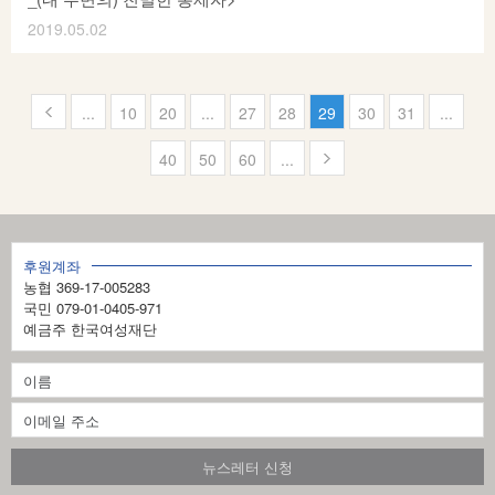
2019.05.02
<장애여성공감>은 <2018, 2019년 성평등사회조성사업>으로
“장애여성 피해경험 재해석, 다른 삶의 전략 만들기>를 2년 연속
진행하고 있습니다. 1차년도에는 <친밀한 관계 안에서의
페
...
10
20
...
27
28
29
30
31
...
인권침해 및 폭력에 대한 인권상담>을 진행하고, 2차년도에는 <
이
장애여성 인권침해 담론 재구성과 제도적 공백 해소를 위한
40
50
60
...
지
정책제안>을 목표로 사업을 추진하고 있습니다. <장애여성공감
>은 장애여성인권의 향상을 표방하는 운동단체로서, 장애여성을
2
배제하는 제도와 기준이 가진 문제에 공감하고, 다양성이
9
인정되는 새로운 기준을 만들어 나가기 위한 다양한 활동을
후원계좌
농협 369-17-005283
의
합니다. 사회의 주변부에서 장애라는 이유로 분리되어 있는
국민 079-01-0405-971
여성들의 문제를 알리고 동등한 사회구성원으로서의 권리를
1
예금주 한국여성재단
위한 운동을 하며, 장애여성의 인권보장과 사회변화를 목적으로
0
하는 단체입니다. 장애여성이 경험하는 다양한 폭력, 인권침해
4
등에 대한 상담 및 지원 전화: 02-486-2384 (담당: 유진아
활동가) 이메일: wdc214@gmail.com