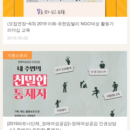
자리를 마련하여, 소통의 부재에서 발생하는 오해와 갈등
해소하고 서로의 생각을 공유하는 시간을 가지고자 합니다.
또한, 지역 내(충북지역) 페미니스트들을 발굴하고, 이들의
역량을 강화하여, 페미니스트들의 다양한 목소리를 하나로 모아
(모집연장~6/3) 2019 이화-유한킴벌리 NGO여성 활동가
더 큰 목소리를 내고자 합니다. 관심있는 페미니스트들의
리더십 교육
적극적인 참여를 기다립니다!! ^_^
2019.05.02
2019 이화-유한킴벌리 NGO여성활동가 리더십 교육(상반기)이
6월 5일 시작합니다. 시민사회영역에서 활동하고 있는, 신입 및
지원스토리
예비 여성 활동가들이 (활동 경력: 3년 미만) 역량 있는 중견 시민
활동가로 성장하고 도약할 수 있도록 돕고자 마련된 본 교육
프로그램이 교육생을 모집합니다. 많은 관심과 참여 바랍니다.
[2019 이화-유한킴벌리 NGO여성활동가 리더십 교육 개 요]
모집대상 : 여성, 시민사회단체 신입 여성 활동가 30명 (3년
미만) 모집기간 : 2019년 4월 29일(월) ~ 5월 24일(금) 지원방법
: 네이버폼을 통해 교육지원서 작성 후, 기한 내 제출
(http://naver.me/FdjDXAdQ) 문의 : 이화여자대학교
리더십개발원 (T. 02-3277-3974 / E. leadership@ewha.ac.kr) *
2019년 5월 31일(금) 부터 합격자에게 개별 통보 교육기간 :
[2019파트너단체_장애여성공감]<장애여성공감 인권상담
2019년 6월 5일(수) ~ 7월 31일(수) 매주 목요일 13:00~17:00
_(내 주변의) 친밀한 통제자>