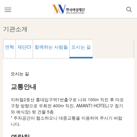
Skip
to
메
content
뉴
열
기관소개
기
연혁
재단CI
함께하는 사람들
오시는 길
오시는 길
교통안내
지하철2호선 홍대입구역1번출구로 나와 100m 직진 후 마포
구청 방향으로 우회전 400m 직진, AMANTI HOTEL(구 청기
와 예식장) 뒷 건물 5층
* 주차공간이 협소하오니 대중교통을 이용하여 주시기 바랍
니다.
연락처