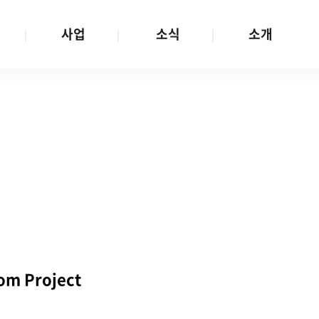
사업
소식
소개
사업 안내
W스토리
재단소개
금
성평등문화확산
공지/공모
연혁
여성인권보장
W뉴스레터
함께하는 사람들
금
여성임파워먼트
언론보도
투명경영
금
다양성존중과 돌봄사회
발행물
공간 대관
기금
대외협력
지난사업
기부
 Project