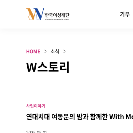
Skip to content
기부
기부안내
성평등 기
HOME
소식
W기금
W스토리
SOS 기
건강지원기
고사리손 
기업기부
사업이야기
특별기념일 
연대치대 여동문의 밤과 함께한 With Mom
2025.05.02