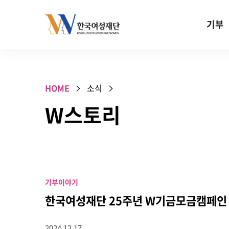
Skip to content
기부
기부안내
성평등 기
HOME
소식
W기금
W스토리
SOS 기
건강지원기
고사리손 
기업기부
기부이야기
특별기념일 
한국여성재단 25주년 W기금모금캠페인 
2024.12.17