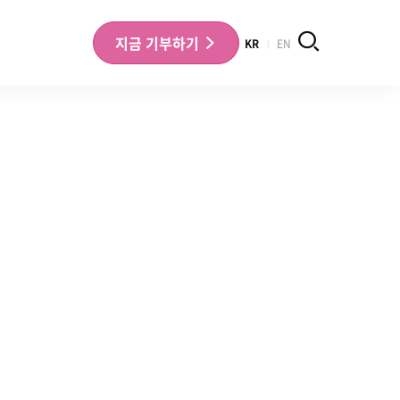
검색
지금
기부하기
KR
EN
나의 기부내역 확인
기부금영수증 확인