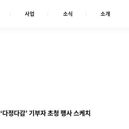
사업
소식
소개
사업 안내
W스토리
재단소개
금
성평등문화확산
공지/공모
연혁
여성인권보장
W뉴스레터
함께하는 사람들
금
여성임파워먼트
언론보도
투명경영
금
다양성존중과 돌봄사회
발행물
공간 대관
기금
대외협력
지난사업
기부
‘다정다감’ 기부자 초청 행사 스케치