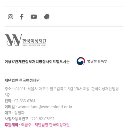
SNS 바로가기
SNS 바로가기
SNS 바로가기
SNS 바로가기
이용약관
개인정보처리방침
사이트맵
오시는 길
재단법인 한국여성재단
주소
: (04001) 서울시 마포구 월드컵북로 5길 13(서교동) 한국여성재단빌딩
5층
전화
: 02-336-6364
이메일
|
: womenfund@womenfund.or.kr
대표
|
: 장필화
사업자등록번호
|
: 220-82-03892
후원계좌
: 예금주 - 재단법인 한국여성재단