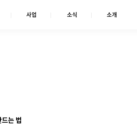
사업
소식
소개
사업 안내
W스토리
재단소개
금
성평등문화확산
공지/공모
연혁
여성인권보장
W뉴스레터
함께하는 사람들
금
여성임파워먼트
언론보도
투명경영
금
다양성존중과 돌봄사회
발행물
공간 대관
기금
대외협력
지난사업
기부
만드는 법