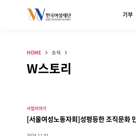
Skip to content
기부
기부안내
성평등 기
HOME
소식
W기금
W스토리
SOS 기
건강지원기
고사리손 
기업기부
사업이야기
특별기념일 
[서울여성노동자회]성평등한 조직문화 
2024.11.01