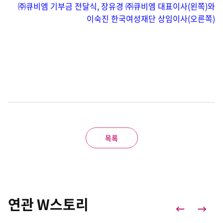
㈜큐비엠 기부금 전달식, 장유경 ㈜큐비엠 대표이사(왼쪽)와
이숙진 한국여성재단 상임이사(오른쪽)
목록
연관 W스토리