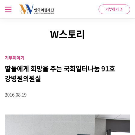
Skip to content
메뉴 열기
기부하기
W스토리
기부이야기
딸들에게 희망을 주는 국회일터나눔 91호
강병원의원실
2016.08.19