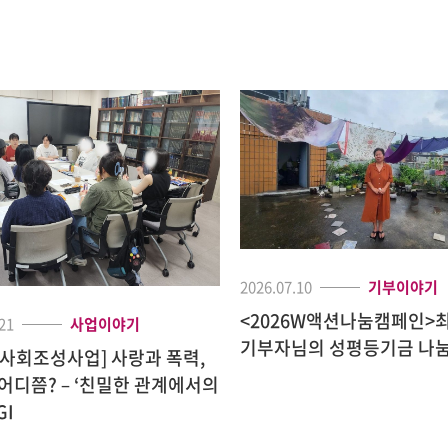
2026.07.10
기부이야기
<2026W액션나눔캠페인>
21
사업이야기
기부자님의 성평등기금 나눔
사회조성사업] 사랑과 폭력,
어디쯤? – ‘친밀한 관계에서의
GI