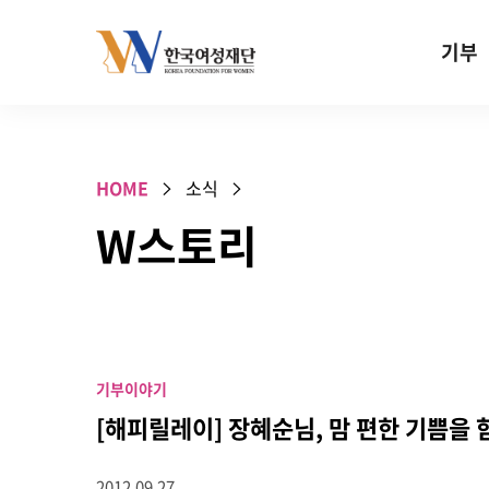
Skip to content
기부
기부안내
성평등 기
HOME
소식
W기금
W스토리
SOS 기
건강지원기
고사리손 
기업기부
기부이야기
특별기념일 
[해피릴레이] 장혜순님, 맘 편한 기쁨을
2012.09.27