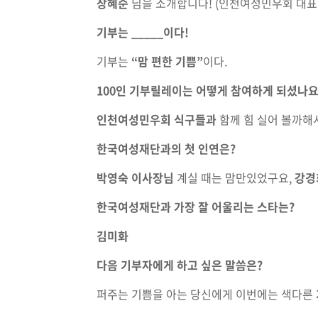
장혜순
님을 소개합니다! (인천여성민우회 대표
기부는 _____이다!
기부는
“맘 편한 기쁨”
이다.
100인 기부릴레이는 어떻게 참여하게 되셨나요
인천여성민우회 식구들과
함께 힘 실어 볼까해
한국여성재단과의 첫 인연은?
박영숙 이사장님
계실 때는 맘만있었구요,
강경
한국여성재단과 가장 잘 어울리는 스타는?
김미화
다음 기부자에게 하고 싶은 말씀은?
퍼주는 기쁨을 아는 당신에게 이번에는 색다른