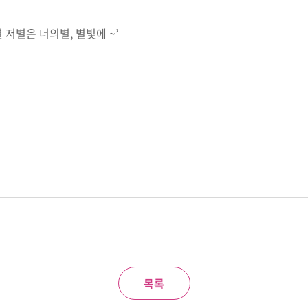
 저별은 너의별, 별빛에 ~’
목록