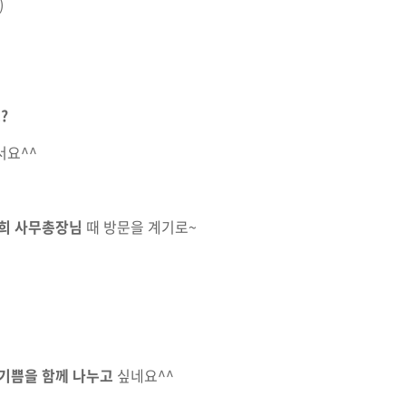
)
?
서요^^
희 사무총장님
때 방문을 계기로~
기쁨을 함께 나누고
싶네요^^