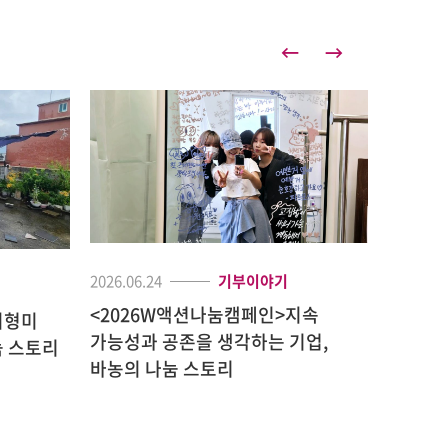
2026.06.24
기부이야기
2026.06.
<2026W액션나눔캠페인>지속
최형미
<202
가능성과 공존을 생각하는 기업,
 스토리
성평등기
바농의 나눔 스토리