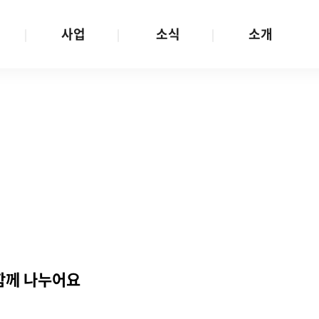
사업
소식
소개
사업 안내
W스토리
재단소개
금
성평등문화확산
공지/공모
연혁
여성인권보장
W뉴스레터
함께하는 사람들
금
여성임파워먼트
언론보도
투명경영
금
다양성존중과 돌봄사회
발행물
공간 대관
기금
대외협력
지난사업
기부
 함께 나누어요