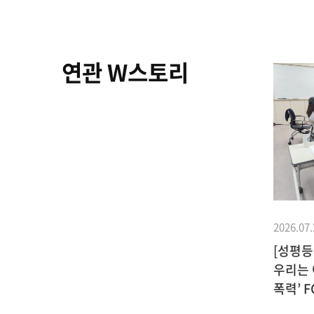
연관 W스토리
2026.07.
[성평등
우리는 
2022.07.18
기부이야기
폭력’ F
이상화
장수철ㆍ박영애 부부, 성평등 기부금