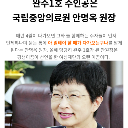
완주1호 주인공은
국립중앙의료원 안명옥 원장
매년 4월이 다가오면 그와 늘 함께하는 주자들이 먼저
언제햐나며 묻는 통에
아 릴레이 할 때가 다
가오는구나
를 알게
된다는 안명옥 원장. 올해 당당히 완주 1호가 된 안원장은
평생이끔이 선언을 한 여성재단의 오랜 이끔이다.