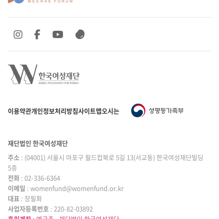
SNS 바로가기
SNS 바로가기
SNS 바로가기
SNS 바로가기
이용약관
개인정보처리방침
사이트맵
오시는 길
재단법인 한국여성재단
주소
: (04001) 서울시 마포구 월드컵북로 5길 13(서교동) 한국여성재단빌딩
5층
전화
: 02-336-6364
이메일
|
: womenfund@womenfund.or.kr
대표
|
: 장필화
사업자등록번호
|
: 220-82-03892
후원계좌
: 예금주 - 재단법인 한국여성재단