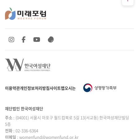
SNS 바로가기
SNS 바로가기
SNS 바로가기
SNS 바로가기
이용약관
개인정보처리방침
사이트맵
오시는 길
재단법인 한국여성재단
주소
: (04001) 서울시 마포구 월드컵북로 5길 13(서교동) 한국여성재단빌딩
5층
전화
: 02-336-6364
이메일
|
: womenfund@womenfund.or.kr