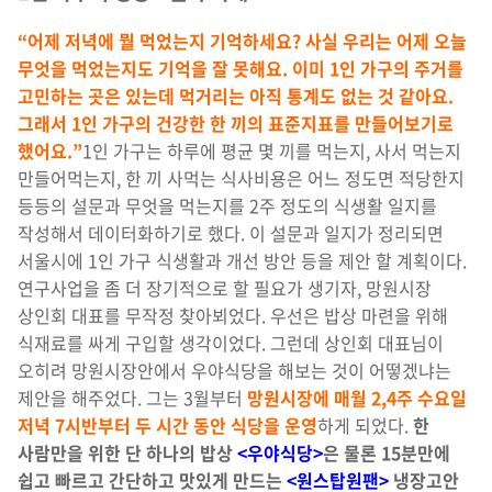
“어제 저녁에 뭘 먹었는지 기억하세요? 사실 우리는 어제 오늘
무엇을 먹었는지도 기억을 잘 못해요. 이미 1인 가구의 주거를
고민하는 곳은 있는데 먹거리는 아직 통계도 없는 것 같아요.
그래서 1인 가구의 건강한 한 끼의 표준지표를 만들어보기로
했어요.”
1인 가구는 하루에 평균 몇 끼를 먹는지, 사서 먹는지
만들어먹는지, 한 끼 사먹는 식사비용은 어느 정도면 적당한지
등등의 설문과 무엇을 먹는지를 2주 정도의 식생활 일지를
작성해서 데이터화하기로 했다. 이 설문과 일지가 정리되면
서울시에 1인 가구 식생활과 개선 방안 등을 제안 할 계획이다.
연구사업을 좀 더 장기적으로 할 필요가 생기자, 망원시장
상인회 대표를 무작정 찾아뵈었다. 우선은 밥상 마련을 위해
식재료를 싸게 구입할 생각이었다. 그런데 상인회 대표님이
오히려 망원시장안에서 우야식당을 해보는 것이 어떻겠냐는
제안을 해주었다. 그는 3월부터
망원시장에 매월 2,4주 수요일
저녁 7시반부터 두 시간 동안 식당을 운영
하게 되었다.
한
사람만을 위한 단 하나의 밥상
<우야식당>
은 물론 15분만에
쉽고 빠르고 간단하고 맛있게 만드는
<원스탑원팬>
냉장고안