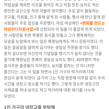
작업실을 제외한 이곳을 회의도 하고 직접 만든 요리도 먹는
편안한 공간으로 하면 어떨까 생각했다. 주로 같이 활동하는
친구들, 직원들, 친구 통해 알게 된 사람들, 행사 때 만난 알게 된
사람들이 주로 밥상을 주문했다. 마침 여성재단
<변화를 만드는
여성리더지원사업>
에 선정되어 이 일을 더 즐겁게 하게 되었다.
한 사람만을 위한 특별한 음식을 만들고 그가 행복해하는
모습을 눈앞에서 보는 일은 해영님에게도 역시 감동이었다. 이
일은 알음알음 알려져 급기야는 생일상 주문을 받기도 했다.
혼자 살다보면 자신만의 기념일을 챙기기가 쉽지 않다는 것을
알기에 해영님은 흔쾌히 생일상 요리도 했다. 40여명이 먹는
음식주문 출장들이 이어졌다. 요리를 잘하는 건 아니지만
즐긴다는 그는 이 일을 하면서 1인 가구의 먹거리에 더욱
관심이 쏟게 되었다. 급기야 그는 직접 방문해 아무말 없이 두어
시간을 냉장고 청소를 하기도 했다. 그렇게 청소한 냉장고안
식재료를 꺼내 요리도 하고 먹거리에 대한 얘기를 나누게
되었다.
1인 가구의 냉장고를 부탁해